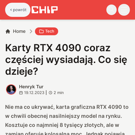
powrót
Home
Tech
Karty RTX 4090 coraz
częściej wysiadają. Co się
dzieje?
Henryk Tur
H
19.12.2023
|
2
min
Nie ma co ukrywać, karta graficzna RTX 4090 to
w chwili obecnej nasilniejszy model na rynku.
Kosztuje co najmniej 8 tysięcy złotych, ale w
zamian oferuje kolosalną moc. Jednak pojawia