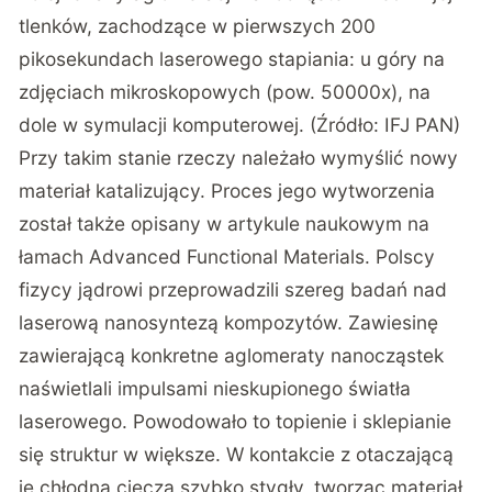
tlenków, zachodzące w pierwszych 200
pikosekundach laserowego stapiania: u góry na
zdjęciach mikroskopowych (pow. 50000x), na
dole w symulacji komputerowej. (Źródło:
IFJ PAN
)
Przy takim stanie rzeczy należało wymyślić nowy
materiał katalizujący. Proces jego wytworzenia
został także opisany w artykule naukowym na
łamach
Advanced Functional Materials
. Polscy
fizycy jądrowi przeprowadzili szereg badań nad
laserową nanosyntezą kompozytów. Zawiesinę
zawierającą konkretne aglomeraty nanocząstek
naświetlali impulsami nieskupionego światła
laserowego. Powodowało to topienie i sklepianie
się struktur w większe. W kontakcie z otaczającą
je chłodną cieczą szybko stygły, tworząc materiał