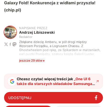
Galaxy Fold! Konkurencja z widłami przyszła!
(chip.pl)
NAPISANE PRZEZ
A
Andrzej Libiszewski
Redaktor
Zbłąkane dziecię Amberu, w pół drogi między
Wzorcem Porządku, a Logrusem Chaosu. Z
Ghostwheelem pod rękę, ze Spikardem w marzeniach,
earl pustki Pomiędzy, szalony książę Galerii Luster,
karta Tarota nakreślona między wtedy, a teraz. A
jeszcze 29 słów ▸
serio? Pisaniem o szeroko pojętej technice o zajmuję
się od 2017 roku. Poza tym kocham fotografię, książki,
fantastykę i koty. W wolnych chwilach słucham muzyki
i gram w gry :)
Chcesz czytać więcej treści jak
„
One UI 6
także dla starszych składaków Samsunga –
kiedy w Polsce?
"
?
UDOSTĘPNIJ