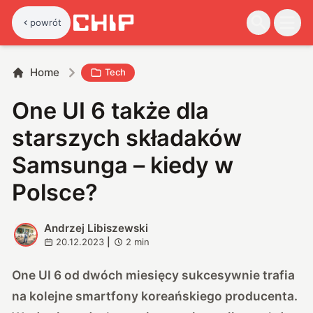
powrót
Home
Tech
One UI 6 także dla
starszych składaków
Samsunga – kiedy w
Polsce?
Andrzej Libiszewski
A
20.12.2023
|
2
min
One UI 6 od dwóch miesięcy sukcesywnie trafia
na kolejne smartfony koreańskiego producenta.