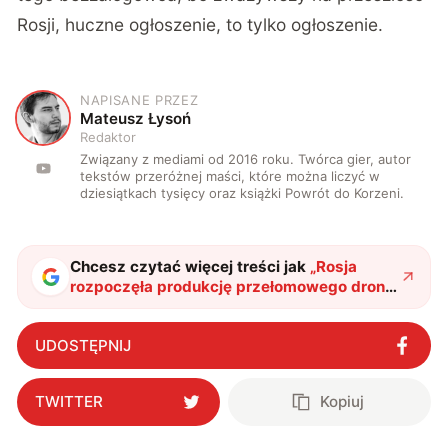
Rosji, huczne
ogłoszenie
, to tylko ogłoszenie.
NAPISANE PRZEZ
M
Mateusz Łysoń
Redaktor
Związany z mediami od 2016 roku. Twórca gier, autor
tekstów przeróżnej maści, które można liczyć w
dziesiątkach tysięcy oraz książki Powrót do Korzeni.
Chcesz czytać więcej treści jak
„
Rosja
rozpoczęła produkcję przełomowego drona.
Jak wiele zmieni Termit?
"
?
UDOSTĘPNIJ
TWITTER
Kopiuj