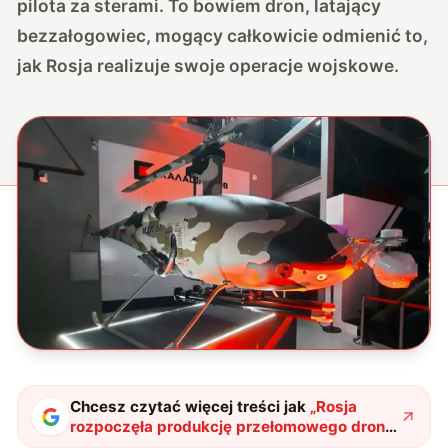
pilota za sterami. To bowiem dron, latający
bezzałogowiec, mogący całkowicie odmienić to,
jak Rosja realizuje swoje operacje wojskowe.
Chcesz czytać więcej treści jak
„
Rosja
rozpoczęła produkcję przełomowego drona.
Jak wiele zmieni Termit?
"
?