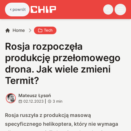
powrót
Home
Tech
Rosja rozpoczęła
produkcję przełomowego
drona. Jak wiele zmieni
Termit?
Mateusz Łysoń
M
02.12.2023
|
3
min
Rosja ruszyła z produkcją masową
specyficznego helikoptera, który nie wymaga