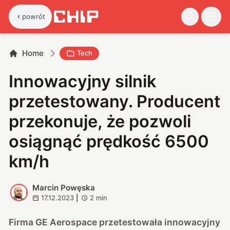
powrót
Home
Tech
Innowacyjny silnik
przetestowany. Producent
przekonuje, że pozwoli
osiągnąć prędkość 6500
km/h
Marcin Powęska
M
17.12.2023
|
2
min
Firma GE Aerospace przetestowała innowacyjny