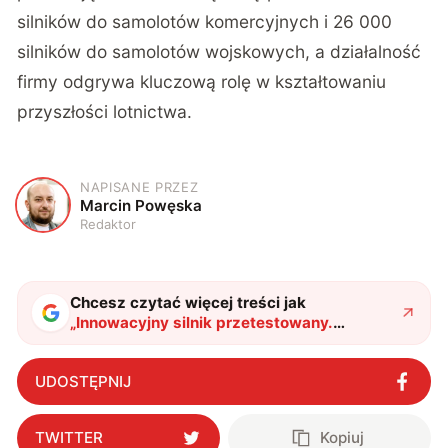
silników do samolotów komercyjnych i 26 000
silników do samolotów wojskowych, a działalność
firmy odgrywa kluczową rolę w kształtowaniu
przyszłości lotnictwa.
NAPISANE PRZEZ
M
Marcin Powęska
Redaktor
Chcesz czytać więcej treści jak
„
Innowacyjny silnik przetestowany.
Producent przekonuje, że pozwoli osiągnąć
prędkość 6500 km/h
"
?
UDOSTĘPNIJ
TWITTER
Kopiuj