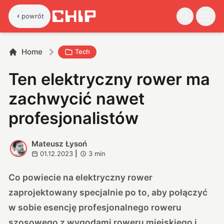
powrót
Home
Tech
Ten elektryczny rower ma
zachwycić nawet
profesjonalistów
Mateusz Łysoń
M
01.12.2023
|
3
min
Co powiecie na elektryczny rower
zaprojektowany specjalnie po to, aby połączyć
w sobie esencję profesjonalnego roweru
szosowego z wygodami roweru miejskiego i