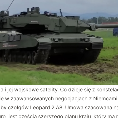
a i jej wojskowe satelity. Co dzieje się z konstel
ie w zaawansowanych negocjacjach z Niemcami
czby czołgów Leopard 2 A8. Umowa szacowana n
ro, jest częścią szerszego planu kraju, który ma 