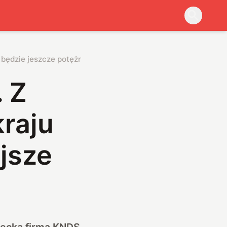
 będzie jeszcze potężniejsze
. Z
kraju
jsze
iecką firmą KNDS