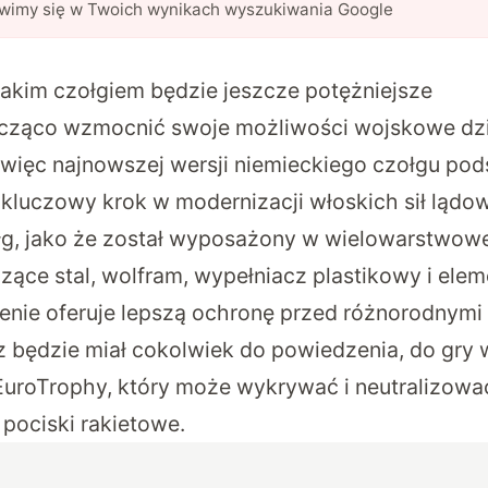
awimy się w Twoich wynikach wyszukiwania Google
akim czołgiem będzie jeszcze potężniejsze
cząco wzmocnić swoje możliwości wojskowe dz
 więc najnowszej wersji niemieckiego czołgu po
kluczowy krok w modernizacji włoskich sił lądow
łg, jako że został wyposażony w wielowarstwo
zące stal, wolfram, wypełniacz plastikowy i ele
enie oferuje lepszą ochronę przed różnorodnymi
z będzie miał cokolwiek do powiedzenia, do gry
uroTrophy, który może wykrywać i neutralizowa
pociski rakietowe.