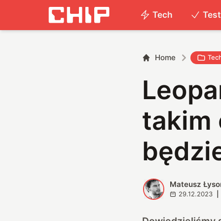
Tech
Tes
Home
Tec
Leopar
takim 
będzie
Mateusz Łyso
M
29.12.2023
|
Dowiedzieliśmy 