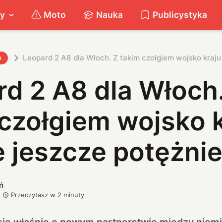
ty
Moto
Nauka
Publicystyka
Leopard 2 A8 dla Włoch. Z takim czołgiem wojsko kraju
h
d 2 A8 dla Włoch
czołgiem wojsko 
 jeszcze potężnie
ń
Przeczytasz w
2
minuty
się właśnie o nowym partnerstwie między niem