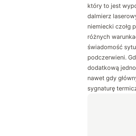
który to jest wy
dalmierz laserow
niemiecki czołg
różnych warunkac
świadomość sytua
podczerwieni. Gd
dodatkową jednos
nawet gdy główny 
sygnaturę termic