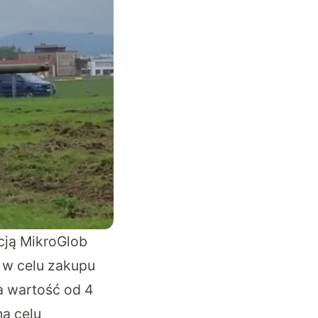
acją MikroGlob
 w celu zakupu
a wartość od 4
na celu