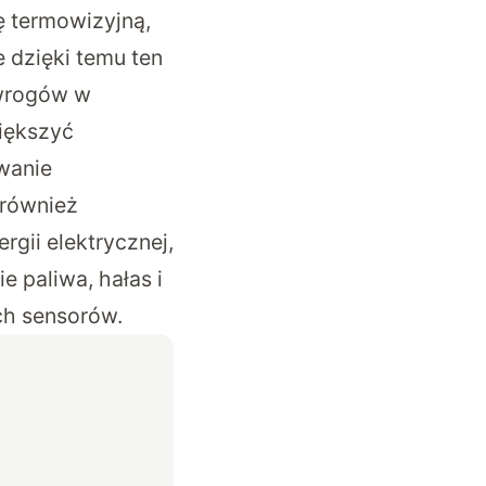
ę termowizyjną,
 dzięki temu ten
 wrogów w
większyć
wanie
 również
gii elektrycznej,
e paliwa, hałas i
ch sensorów.