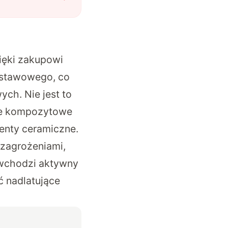
ięki zakupowi
dstawowego, co
ych. Nie jest to
we kompozytowe
menty ceramiczne.
 zagrożeniami,
 wchodzi aktywny
ć nadlatujące