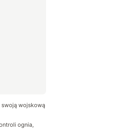
tu swoją wojskową
troli ognia,