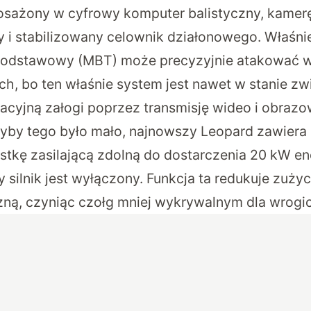
posażony w cyfrowy komputer balistyczny, kamer
y i stabilizowany celownik działonowego. Właśnie
 podstawowy (MBT) może precyzyjnie atakować
h, bo ten właśnie system jest nawet w stanie z
cyjną załogi poprzez transmisję wideo i obrazo
yby tego było mało, najnowszy Leopard zawiera
tkę zasilającą zdolną do dostarczenia 20 kW ener
silnik jest wyłączony. Funkcja ta redukuje zużyci
zną, czyniąc czołg mniej wykrywalnym dla wrogi