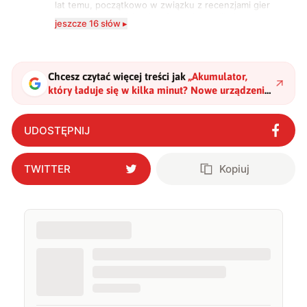
lat temu, początkowo w związku z recenzjami gier
komputerowych i filmów. Obecnie publikuję
jeszcze 16 słów ▸
zdecydowanie częściej na tematy związane z nauką
oraz technologią. W wolnym czasie uwielbiam
podróżować, śledzić kinowe i książkowe nowości, a
także uprawiać oraz oglądać sport.
Chcesz czytać więcej treści jak
„
Akumulator,
który ładuje się w kilka minut? Nowe urządzenie
zachwyca nie tylko pod tym względem
"
?
UDOSTĘPNIJ
TWITTER
Kopiuj