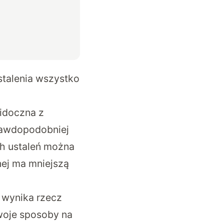
stalenia wszystko
idoczna z
rawdopodobniej
h ustaleń można
nej ma mniejszą
i wynika rzecz
swoje sposoby na