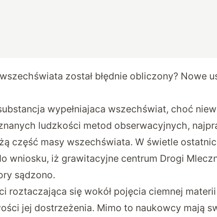
wszechświata został błędnie obliczony? Nowe u
substancja wypełniajaca wszechświat, choć niew
znanych ludzkości metod obserwacyjnych, najp
ą część masy wszechświata. W świetle ostatnic
do wniosku, iż grawitacyjne centrum Drogi Mlecz
pory sądzono.
i roztaczająca się wokół pojęcia ciemnej materi
wości jej dostrzeżenia. Mimo to naukowcy mają 