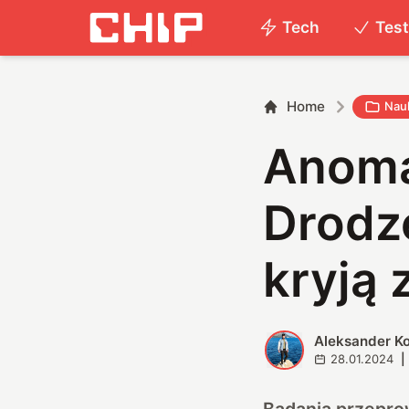
Tech
Tes
Home
Nau
Anoma
Drodze
kryją 
Aleksander K
A
28.01.2024
|
Badania przepro