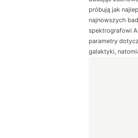
próbują jak najl
najnowszych bada
spektrografowi A
parametry dotyc
galaktyki, natom