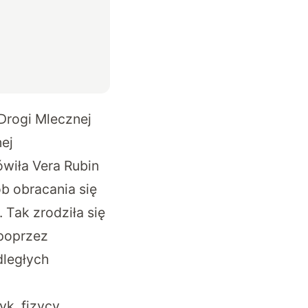
 Drogi Mlecznej
ej
ówiła Vera Rubin
b obracania się
 Tak zrodziła się
 poprzez
dległych
k, fizycy