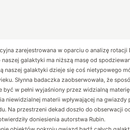
yjna zarejestrowana w oparciu o analizę rotacji
ro naszej galaktyki ma niższą masę od spodziewan
ją naszej galaktyki dzieje się coś nietypowego m
wieku. Słynna badaczka zaobserwowała, że sposó
 być w pełni wyjaśniony przez widzialną materię.
nia niewidzialnej materii wpływającej na gwiazdy
u. Na przestrzeni dekad doszło do obserwacji o
otwierdziły doniesienia autorstwa Rubin.
ie obiektów pokroju gwiazd bądź całych galakty