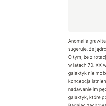
Anomalia grawitac
sugeruje, że jąd
O tym, że z rotac
w latach 70. XX 
galaktyk nie może
koncepcja istnie
nadawanie im pęd
galaktyk, które p
Badając zachowan