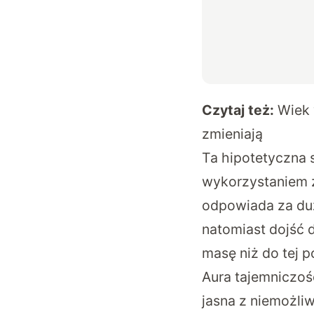
Czytaj też:
Wiek 
zmieniają
Ta hipotetyczna 
wykorzystaniem 
odpowiada za duż
natomiast dojść 
masę niż do tej 
Aura tajemniczośc
jasna z niemożli