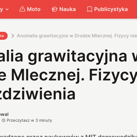
ty
Moto
Nauka
Publicystyka
Anomalia grawitacyjna w Drodze Mlecznej. Fizycy nie
ka
lia grawitacyjna 
 Mlecznej. Fizycy
zdziwienia
owal
Przeczytasz w
3
minuty
wadzone przez naukowców z MIT doprowadziły 