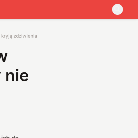
 kryją zdziwienia
w
 nie
ich do