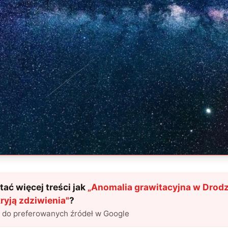
ać więcej treści jak
„
Anomalia grawitacyjna w Drodz
kryją zdziwienia
"
?
l do preferowanych źródeł w Google