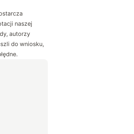
ostarcza
tacji naszej
zdy, autorzy
szli do wniosku,
błędne.