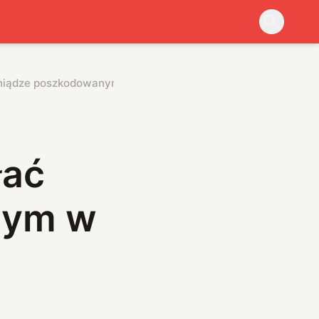
ieniądze poszkodowanym w Batterygate
łać
nym w