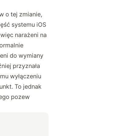
 o tej zmianie,
zęść systemu iOS
 więc narażeni na
ormalnie
zeni do wymiany
źniej przyznała
wemu wyłączeniu
unkt. To jednak
atego pozew