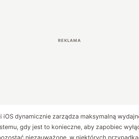
cji iOS dynamicznie zarządza maksymalną wydajn
emu, gdy jest to konieczne, aby zapobiec wyłą
pozostać niezauważone, w niektórych przypadk