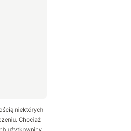
ością niektórych
czeniu. Chociaż
ach użytkownicy