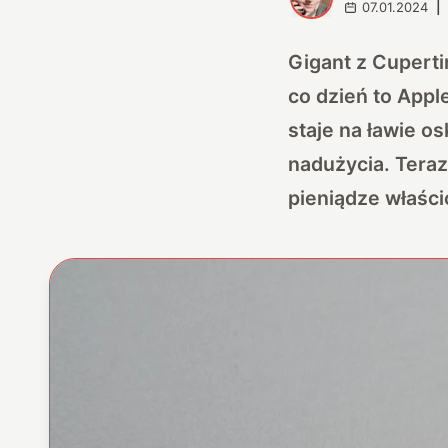
07.01.2024
|
Gigant z Cupertin
co dzień to Appl
staje na ławie o
nadużycia. Teraz
pieniądze właśc