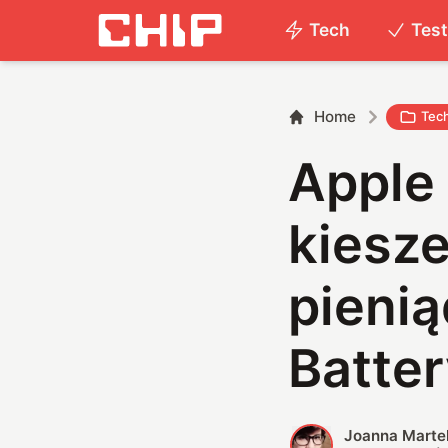
Tech
Tes
Home
Tec
Apple
kiesz
pieni
Batte
Joanna Marte
J