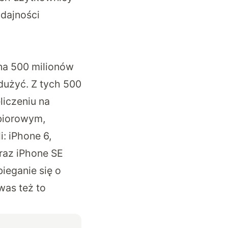
ydajności
 na 500 milionów
adużyć. Z tych 500
liczeniu na
biorowym,
: iPhone 6,
oraz iPhone SE
ieganie się o
was też to