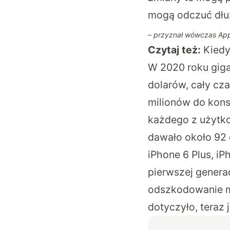
mogą odczuć dłuż
– przyznał wówczas App
Czytaj też:
Kiedy
W 2020 roku giga
dolarów, cały cza
milionów do kons
każdego z użytk
dawało około 92 
iPhone 6 Plus, iP
pierwszej genera
odszkodowanie mi
dotyczyło, teraz j