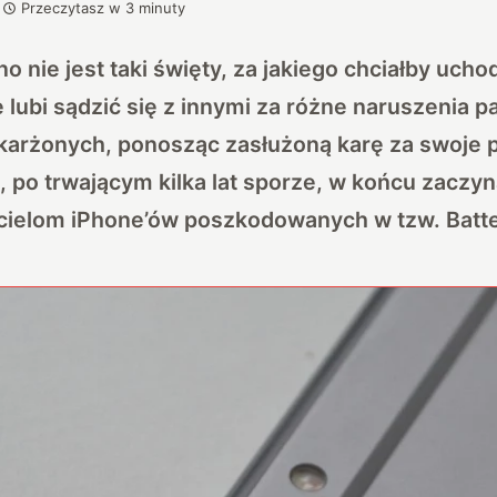
Przeczytasz w
3
minuty
o nie jest taki święty, za jakiego chciałby ucho
e lubi sądzić się z innymi za różne naruszenia 
skarżonych, ponosząc zasłużoną karę za swoje p
, po trwającym kilka lat sporze, w końcu zaczy
icielom iPhone’ów poszkodowanych w tzw. Batt