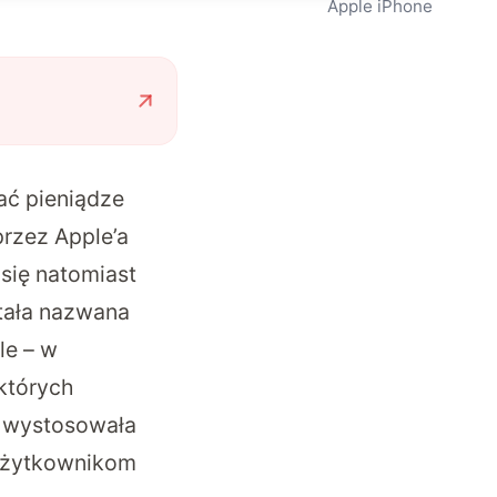
Apple iPhone
ać pieniądze
przez Apple’a
 się natomiast
stała nazwana
le – w
ektórych
ma wystosowała
a użytkownikom