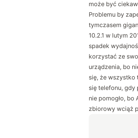
może być ciekaw
Problemu by zape
tymczasem gigant
10.2.1 w lutym 20
spadek wydajnośc
korzystać ze swo
urządzenia, bo ni
się, że wszystko
się telefonu, gd
nie pomogło, bo 
zbiorowy wciąż 