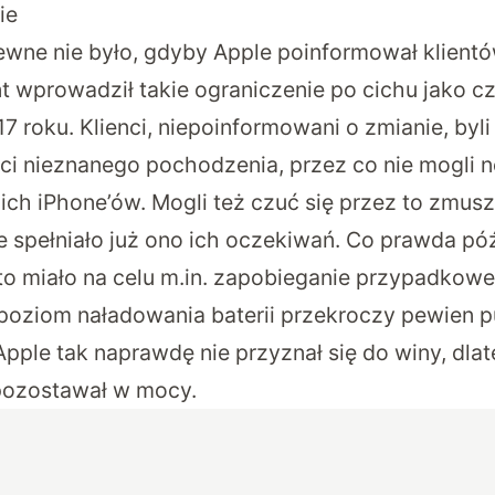
ie
wne nie było, gdyby Apple poinformował klientów
 wprowadził takie ograniczenie po cichu jako c
17 roku. Klienci, niepoinformowani o zmianie, byli
i nieznanego pochodzenia, przez co nie mogli n
ich iPhone’ów. Mogli też czuć się przez to zmus
e spełniało już ono ich oczekiwań. Co prawda pó
 to miało na celu m.in. zapobieganie przypadko
y poziom naładowania baterii przekroczy pewien p
Apple tak naprawdę nie przyznał się do winy, dl
pozostawał w mocy.