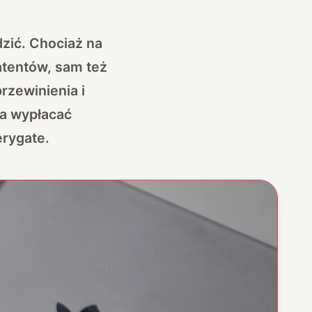
dzić. Chociaż na
patentów, sam też
rzewinienia i
na wypłacać
erygate.