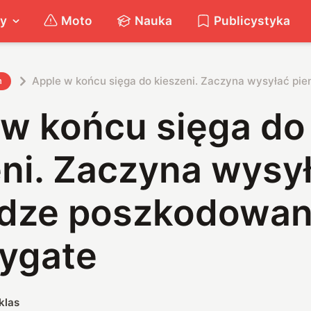
ty
Moto
Nauka
Publicystyka
Apple w końcu sięga do kieszeni. Zaczyna wysyłać p
h
 w końcu sięga do
eni. Zaczyna wysy
ądze poszkodowa
rygate
klas