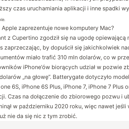
szy czas uruchamiania aplikacji i inne spadki w
le.
 Apple zaprezentuje nowe komputery Mac?
nt z Cupertino zgodził się na ugodę opiewającą
s zaprzeczając, by dopuścił się jakichkolwiek n
umentów miało trafić 310 mln dolarów, co w prze
owników iPhone’ów biorących udział w pozwie z
dolarów „na głowę”. Batterygate dotyczyło modeli
hone 6S, iPhone 6S Plus, iPhone 7, iPhone 7 Plus 
cji. Czas na dołączenie do zbiorowego pozwu i ub
nął w październiku 2020 roku, więc nawet jeśli 
uż nie da się nic z tym zrobić.