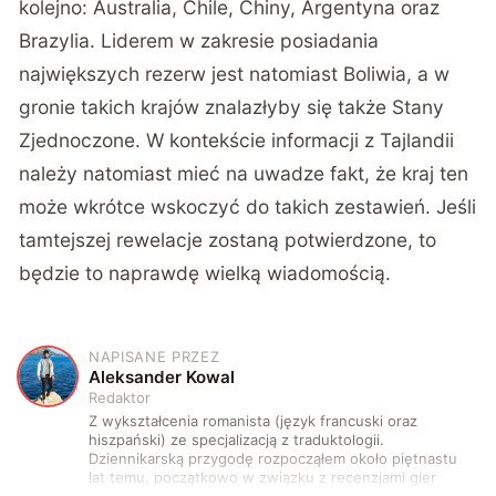
kolejno: Australia, Chile, Chiny, Argentyna oraz
Brazylia. Liderem w zakresie posiadania
największych rezerw jest natomiast Boliwia, a w
gronie takich krajów znalazłyby się także Stany
Zjednoczone. W kontekście informacji z Tajlandii
należy natomiast mieć na uwadze fakt, że kraj ten
może wkrótce wskoczyć do takich zestawień. Jeśli
tamtejszej rewelacje zostaną potwierdzone, to
będzie to naprawdę wielką wiadomością.
NAPISANE PRZEZ
A
Aleksander Kowal
Redaktor
Z wykształcenia romanista (język francuski oraz
hiszpański) ze specjalizacją z traduktologii.
Dziennikarską przygodę rozpocząłem około piętnastu
lat temu, początkowo w związku z recenzjami gier