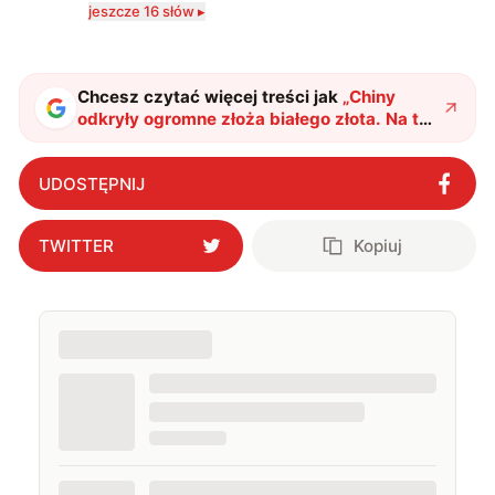
komputerowych i filmów. Obecnie publikuję
jeszcze 16 słów ▸
zdecydowanie częściej na tematy związane z nauką
oraz technologią. W wolnym czasie uwielbiam
podróżować, śledzić kinowe i książkowe nowości, a
także uprawiać oraz oglądać sport.
Chcesz czytać więcej treści jak
„
Chiny
odkryły ogromne złoża białego złota. Na ten
moment ich dominacja wydaje się
niezagrożona.
"
?
UDOSTĘPNIJ
TWITTER
Kopiuj