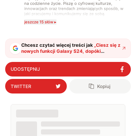
na codzienne życie. Piszę o cyfrowej kulturze,
innowacjach oraz trendach zmieniających sposób, w
jaki pracujemy i komunikujemy się ze sobą.
Szczególnie interesuje mnie relacja między rozwojem
jeszcze 15 słów ▸
technologii a współczesną popkulturą. W wolnych
chwilach zakopuję się w książkach i komiksach —
najczęściej w fantastyce i wuxia.
Chcesz czytać więcej treści jak
„
Ciesz się z
nowych funkcji Galaxy S24, dopóki
możesz. Później będziesz musiał za nie
zapłacić
"
?
UDOSTĘPNIJ
TWITTER
Kopiuj