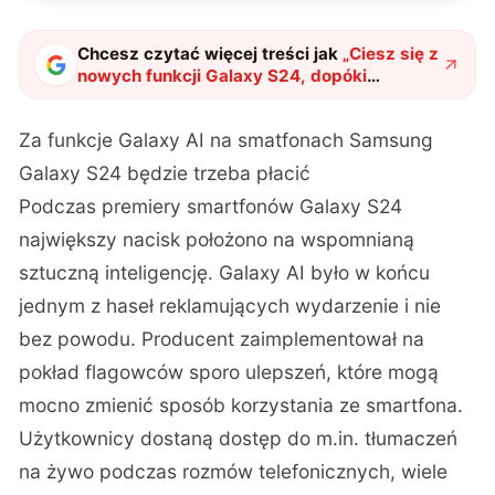
Chcesz czytać więcej treści jak
„
Ciesz się z
nowych funkcji Galaxy S24, dopóki
możesz. Później będziesz musiał za nie
zapłacić
"
?
Za funkcje Galaxy AI na smatfonach Samsung
Galaxy S24 będzie trzeba płacić
Podczas premiery smartfonów Galaxy S24
największy nacisk położono na wspomnianą
sztuczną inteligencję. Galaxy AI było w końcu
jednym z haseł reklamujących wydarzenie i nie
bez powodu. Producent zaimplementował na
pokład flagowców sporo ulepszeń, które mogą
mocno zmienić sposób korzystania ze smartfona.
Użytkownicy dostaną dostęp do m.in. tłumaczeń
na żywo podczas rozmów telefonicznych, wiele