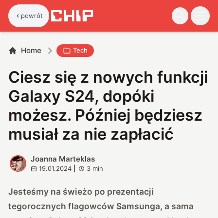
powrót
Home
Tech
Ciesz się z nowych funkcji
Galaxy S24, dopóki
możesz. Później będziesz
musiał za nie zapłacić
Joanna Marteklas
J
19.01.2024
|
3
min
Jesteśmy na świeżo po prezentacji
tegorocznych flagowców Samsunga, a sama