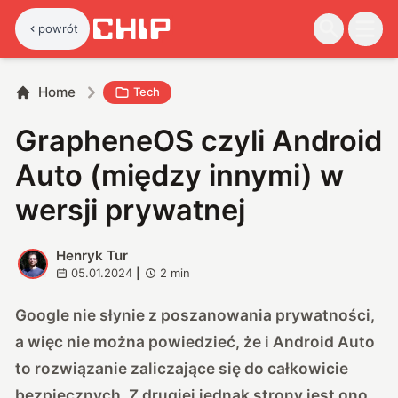
powrót
Home
Tech
GrapheneOS czyli Android
Auto (między innymi) w
wersji prywatnej
Henryk Tur
H
05.01.2024
|
2
min
Google nie słynie z poszanowania prywatności,
a więc nie można powiedzieć, że i Android Auto
to rozwiązanie zaliczające się do całkowicie
bezpiecznych. Z drugiej jednak strony jest ono