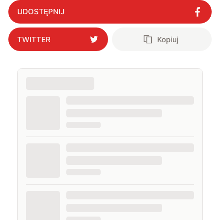
Online i PCWorld.pl, a od 2020 roku jestem związany z
UDOSTĘPNIJ
WhatNext.pl, gdzie jestem zastępcą redaktora
naczelnego. Życie prywatne łączę z zawodowym,
interesując się nowymi technologiami, ale nie
TWITTER
Kopiuj
pogardzę dobrą muzyką, serialem, grami
komputerowymi czy sportem.