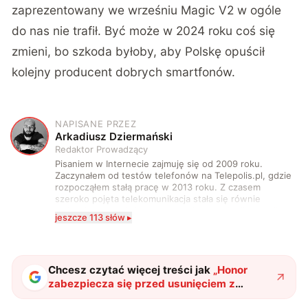
zaprezentowany we wrześniu Magic V2 w ogóle
do nas nie trafił. Być może w 2024 roku coś się
zmieni, bo szkoda byłoby, aby Polskę opuścił
kolejny producent dobrych smartfonów.
NAPISANE PRZEZ
A
Arkadiusz Dziermański
Redaktor Prowadzący
Pisaniem w Internecie zajmuję się od 2009 roku.
Zaczynałem od testów telefonów na Telepolis.pl, gdzie
rozpocząłem stałą pracę w 2013 roku. Z czasem
szeroko pojęta telekomunikacja stała się równie
wciągająca co telefony, a rozwój technologii sprawił,
jeszcze 113 słów ▸
że do urządzeń mobilnych dołączył też inny sprzęt
elektroniczny. Dzisiaj moje biurko zasypuje każdy
rodzaj sprzętu, a o sieci 5G mogę mówić obudzony w
środku nocy. Od 2019 roku śledzę i opisuję ruchy
antykomórkowe w Polsce i na świecie. Poziom
Chcesz czytać więcej treści jak
„
Honor
wylewanego przez nie hejtu świadczy o tym, że robię
zabezpiecza się przed usunięciem z
to dobrze. Na przestrzeni ostatnich lat moje teksty
Europy. Nie chce iść w ślady Oppo i vivo
"
?
pojawiały się na łamach serwisów GamingSociety, Gry-