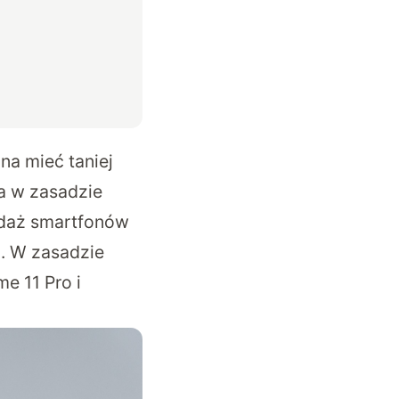
na mieć taniej
a w zasadzie
edaż smartfonów
m. W zasadzie
e 11 Pro i