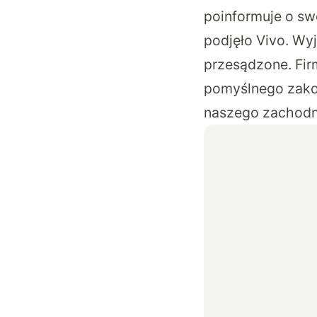
poinformuje o swo
podjęło Vivo. Wyj
przesądzone. Fir
pomyślnego zakoń
naszego zachodn