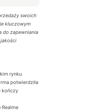
sprzedaży swoich
aje kluczowym
a do zapewniania
jakości
ckim rynku
Firma potwierdziła
e kończy
że Realme