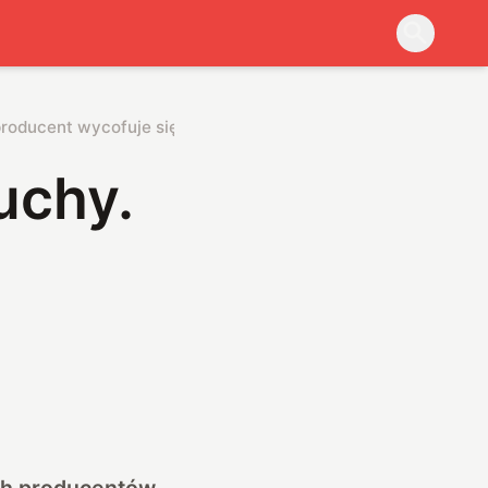
roducent wycofuje się z rynku
uchy.
ich producentów.