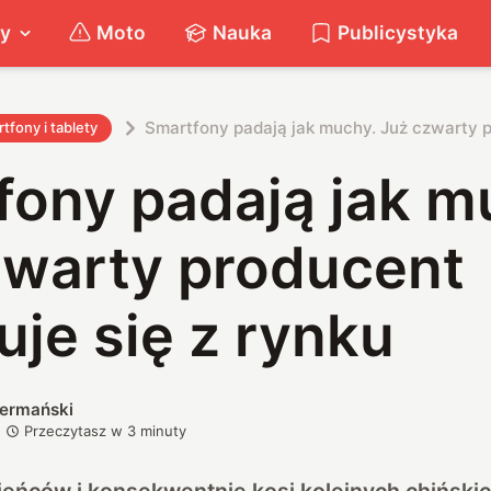
ty
Moto
Nauka
Publicystyka
Smartfony padają jak muchy. Już czwarty p
tfony i tablety
fony padają jak m
zwarty producent
je się z rynku
iermański
Przeczytasz w
3
minuty
 jeńców i konsekwentnie kosi kolejnych chińsk