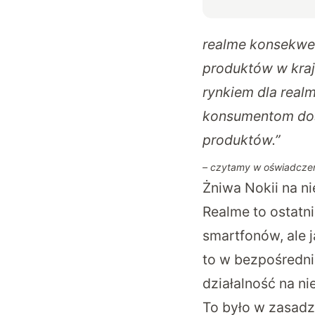
realme konsekwen
produktów w kra
rynkiem dla real
konsumentom dost
produktów.”
– czytamy w oświadczen
Żniwa Nokii na n
Realme to ostatn
smartfonów, ale
to w bezpośredni
działalność na ni
To było w zasadzi