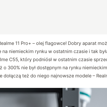
Realme 11 Pro+ – olej flagowce! Dobry aparat moż
na niemieckim rynku w ostatnim czasie i tak był
lme C55, który podniósł w ostatnim czasie sprz
aż o 300% nie był dostępnym na rynku niemiecki
ie dołączą też do niego najnowsze modele – Realm