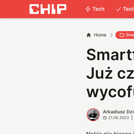
Tech
Tes
Home
Smar
Smart
Już c
wycofu
Arkadiusz Dz
A
21.06.2023
|
Nokia nie bierze