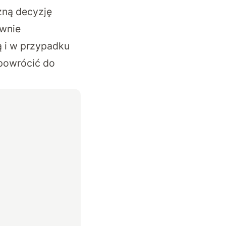
czną decyzję
ywnie
ą i w przypadku
powrócić do