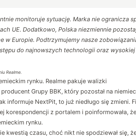
tnie monitoruje sytuację. Marka nie ogranicza 
jach UE. Dodatkowo, Polska niezmiennie pozost
me w Europie. Podtrzymujemy nasze zobowiązani
ępu do najnowszych technologii oraz wysokiej 
iu Realme.
iemieckim rynku. Realme pakuje walizki
i producent Grupy BBK, który pozostał na niemie
jak informuje NextPit
, to już niedługo się zmieni. 
ej korespondencji z portalem i poinformowała, ż
emieckim rynku.
e kwestią czasu, choć nikt nie spodziewał się, 