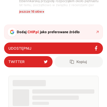
Dziennikarską przygodę rozpocząłem około piętnastu
lat temu, początkowo w związku z recenzjami gier
komputerowych i filmów. Obecnie publikuję
jeszcze 16 słów ▸
zdecydowanie częściej na tematy związane z nauką
oraz technologią. W wolnym czasie uwielbiam
podróżować, śledzić kinowe i książkowe nowości, a
także uprawiać oraz oglądać sport.
Dodaj
CHIP.pl
jako preferowane źródło
UDOSTĘPNIJ
TWITTER
Kopiuj