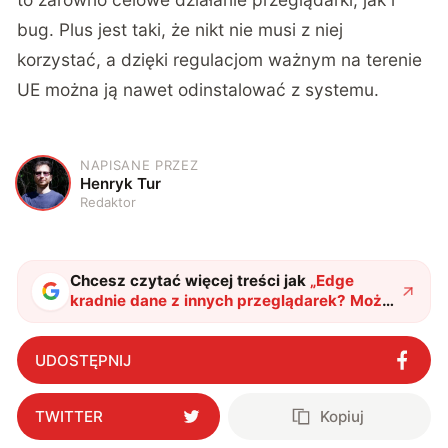
bug. Plus jest taki, że nikt nie musi z niej
korzystać, a dzięki regulacjom ważnym na terenie
UE można ją nawet odinstalować z systemu.
NAPISANE PRZEZ
H
Henryk Tur
Redaktor
Chcesz czytać więcej treści jak
„
Edge
kradnie dane z innych przeglądarek? Może
tak, a może to po prostu bug
"
?
UDOSTĘPNIJ
TWITTER
Kopiuj