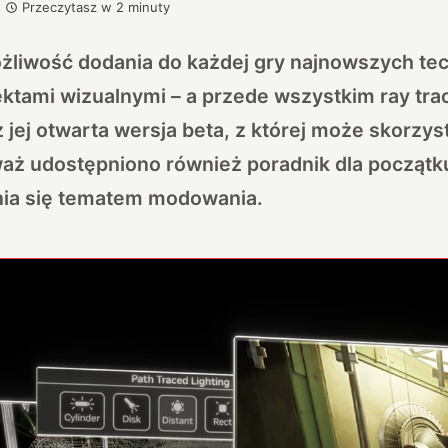
Przeczytasz w
2
minuty
żliwość dodania do każdej gry najnowszych tec
ktami wizualnymi – a przede wszystkim ray tra
ż jej otwarta wersja beta, z której może skorzy
waż udostępniono również poradnik dla początk
nia się tematem modowania.