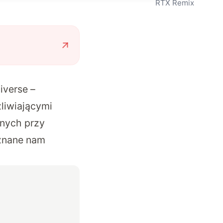
RTX Remix
iverse –
liwiającymi
onych przy
 znane nam