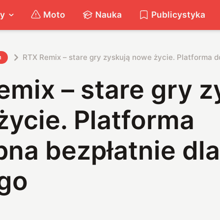
ty
Moto
Nauka
Publicystyka
RTX Remix – stare gry zyskują nowe życie. Platforma d
h
mix – stare gry z
ycie. Platforma
na bezpłatnie dla
go