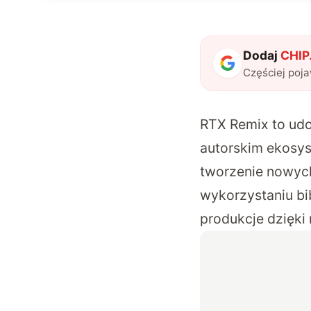
Dodaj
CHIP.
Częściej poj
RTX Remix to udo
autorskim ekosys
tworzenie nowych
wykorzystaniu bib
produkcje dzięk