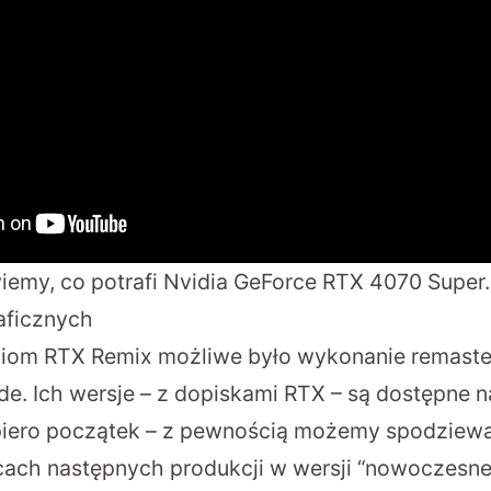
iemy, co potrafi Nvidia GeForce RTX 4070 Super.
raficznych
iom RTX Remix możliwe było wykonanie remaster
ude. Ich wersje – z dopiskami RTX – są dostępne n
piero początek – z pewnością możemy spodziewa
cach następnych produkcji w wersji “nowoczesnej