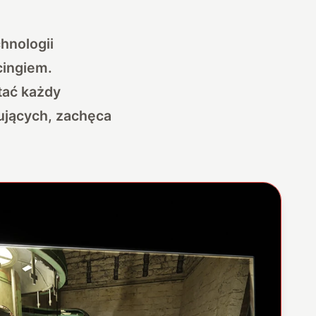
hnologii
cingiem.
stać każdy
ujących, zachęca