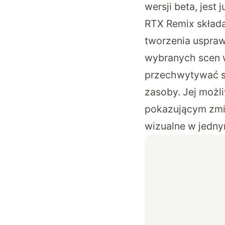
wersji beta, jes
RTX Remix składa
tworzenia uspraw
wybranych scen w
przechwytywać s
zasoby. Jej możl
pokazującym zmia
wizualne w jednym