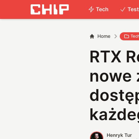
Tech
Tes
Home
Tec
RTX Re
nowe ż
dostęp
każde
Henryk Tur
H