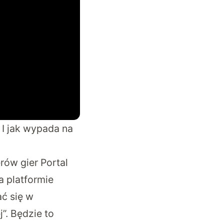
 I jak wypada na
ów gier Portal
a platformie
ć się w
”. Będzie to