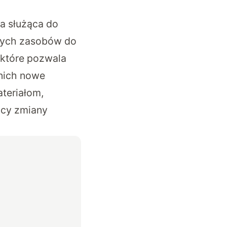
a służąca do
onych zasobów do
 które pozwala
nich nowe
teriałom,
ący zmiany