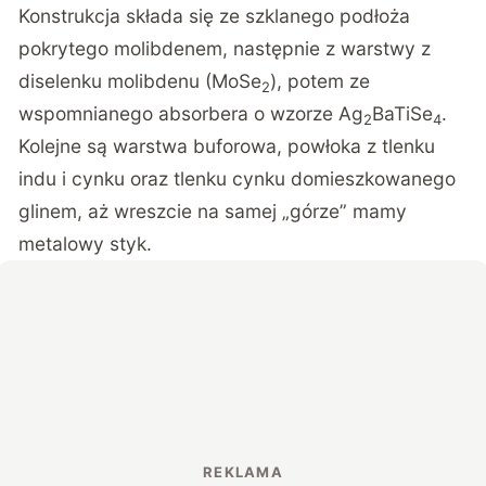
Konstrukcja składa się ze szklanego podłoża
pokrytego molibdenem, następnie z warstwy z
diselenku molibdenu (MoSe
), potem ze
2
wspomnianego absorbera o wzorze Ag
BaTiSe
.
2
4
Kolejne są warstwa buforowa, powłoka z tlenku
indu i cynku oraz tlenku cynku domieszkowanego
glinem, aż wreszcie na samej „górze” mamy
metalowy styk.