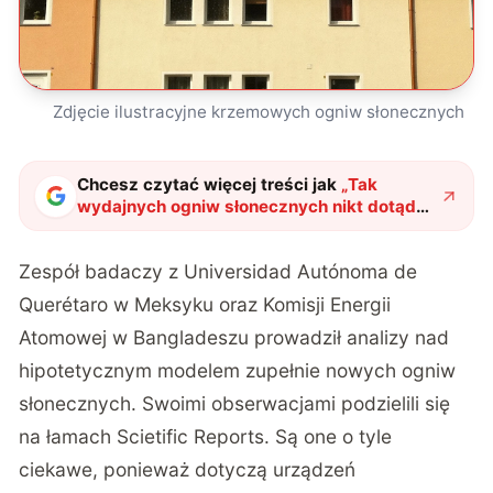
Zdjęcie ilustracyjne krzemowych ogniw słonecznych
Chcesz czytać więcej treści jak
„
Tak
wydajnych ogniw słonecznych nikt dotąd
nie robił. Ich skład jest mocno podejrzany
"
?
Zespół badaczy z Universidad Autónoma de
Querétaro w Meksyku oraz Komisji Energii
Atomowej w Bangladeszu prowadził analizy nad
hipotetycznym modelem zupełnie nowych ogniw
słonecznych. Swoimi obserwacjami podzielili się
na łamach
Scietific Reports
. Są one o tyle
ciekawe, ponieważ dotyczą urządzeń