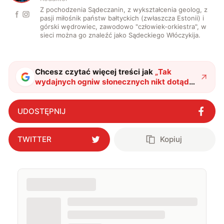
Z pochodzenia Sądeczanin, z wykształcenia geolog, z
pasji miłośnik państw bałtyckich (zwłaszcza Estonii) i
górski wędrowiec, zawodowo "człowiek-orkiestra", w
sieci można go znaleźć jako Sądeckiego Włóczykija.
Chcesz czytać więcej treści jak
„
Tak
wydajnych ogniw słonecznych nikt dotąd
nie robił. Ich skład jest mocno podejrzany
"
?
UDOSTĘPNIJ
TWITTER
Kopiuj