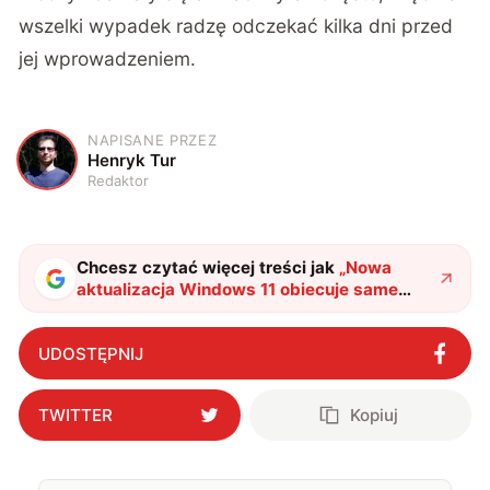
wszelki wypadek radzę odczekać kilka dni przed
jej wprowadzeniem.
NAPISANE PRZEZ
H
Henryk Tur
Redaktor
Chcesz czytać więcej treści jak
„
Nowa
aktualizacja Windows 11 obiecuje same
poprawki. Co kokretnie ulepszy?
"
?
UDOSTĘPNIJ
TWITTER
Kopiuj