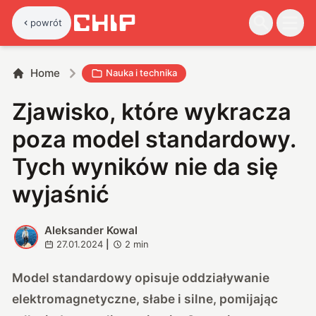
powrót
Home
Nauka i technika
Zjawisko, które wykracza
poza model standardowy.
Tych wyników nie da się
wyjaśnić
Aleksander Kowal
A
27.01.2024
|
2
min
Model standardowy opisuje oddziaływanie
elektromagnetyczne, słabe i silne, pomijając