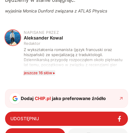
wyjaśnia Monica Dunford związana z ATLAS Physics
NAPISANE PRZEZ
A
Aleksander Kowal
Redaktor
Z wykształcenia romanista (język francuski oraz
hiszpański) ze specjalizacją z traduktologii.
Dziennikarską przygodę rozpocząłem około piętnastu
lat temu, początkowo w związku z recenzjami gier
komputerowych i filmów. Obecnie publikuję
jeszcze 16 słów ▸
zdecydowanie częściej na tematy związane z nauką
oraz technologią. W wolnym czasie uwielbiam
podróżować, śledzić kinowe i książkowe nowości, a
także uprawiać oraz oglądać sport.
Dodaj
CHIP.pl
jako preferowane źródło
UDOSTĘPNIJ