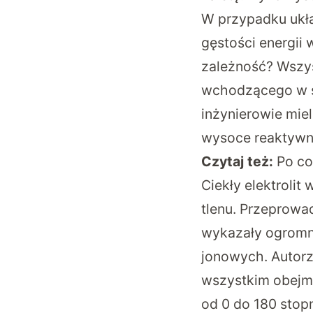
W przypadku ukł
gęstości energii
zależność? Wszys
wchodzącego w sk
inżynierowie miel
wysoce reaktywny
Czytaj też:
Po co
Ciekły elektrolit
tlenu. Przeprowa
wykazały ogromny
jonowych. Autorz
wszystkim obejmu
od 0 do 180 sto