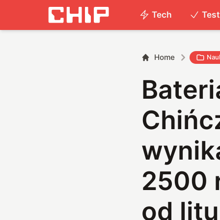
Tech
Tes
Home
Nau
Bater
Chińc
wynika
2500 
od litu