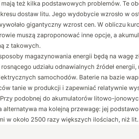
o mają też kilka podstawowych problemów. Te ob
akresu dostaw litu. Jego wydobycie wzrosło w ost
 wywołało gigantyczny wzrost cen. W obliczu kur
erowie muszą zaproponować inne opcje, a akumu
ną z takowych.
 sposoby magazynowania energii będą na wagę z
 rosnącego udziału odnawialnych źródeł energii,
elektrycznych samochodów. Baterie na bazie wa
w tanie w produkcji i zapewniać relatywnie wys
 Przy podobnej do akumulatorów litowo-jonowyc
a alternatywa ma kolejną przewagę: jej podstaw
i w około 2500 razy większych ilościach, niż lit.