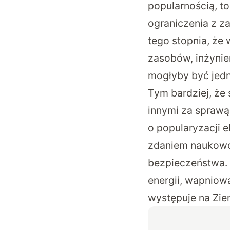
popularnością, t
ograniczenia z z
tego stopnia, że
zasobów, inżyni
mogłyby być jed
Tym bardziej, że
innymi za sprawą
o popularyzacji 
zdaniem naukowcó
bezpieczeństwa.
energii, wapniow
występuje na Ziem