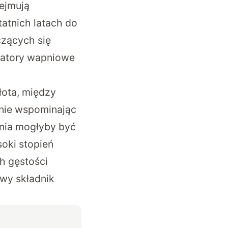
ejmują
atnich latach do
czących się
latory wapniowe
łota, między
 nie wspominając
pnia mogłyby być
oki stopień
h gęstości
owy składnik