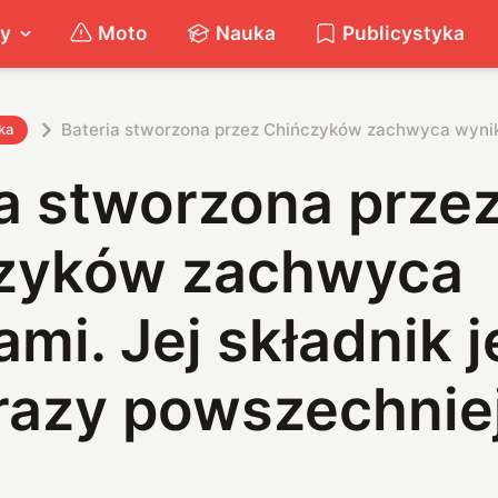
ty
Moto
Nauka
Publicystyka
Bateria stworzona przez Chińczyków zachwyca wynikam
ka
ia stworzona prze
zyków zachwyca
mi. Jej składnik j
razy powszechnie