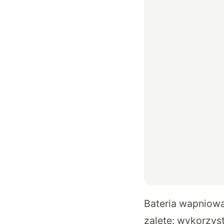
Bateria wapniow
zaletę: wykorzyst