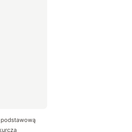
a podstawową
 kurczą