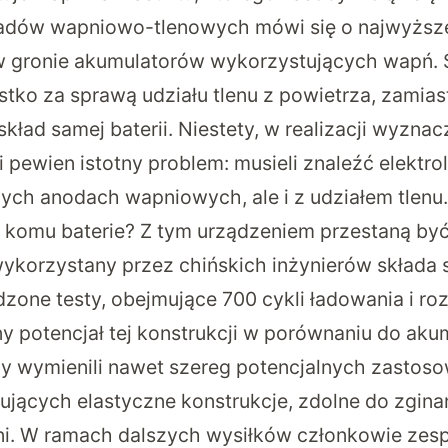
adów wapniowo-tlenowych mówi się o najwyższe
 w gronie akumulatorów wykorzystujących wapń. 
tko za sprawą udziału tlenu z powietrza, zamiast
ład samej baterii. Niestety, w realizacji wyzna
i pewien istotny problem: musieli znaleźć elektrol
ch anodach wapniowych, ale i z udziałem tlenu.
 komu baterie? Z tym urządzeniem przestaną by
 wykorzystany przez chińskich inżynierów składa s
dzone testy, obejmujące 700 cykli ładowania i r
 potencjał tej konstrukcji w porównaniu do aku
y wymienili nawet szereg potencjalnych zastos
jących elastyczne konstrukcje, zdolne do zginan
pni. W ramach dalszych wysiłków członkowie ze