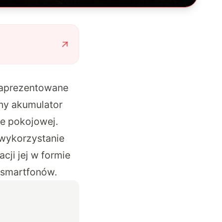
zaprezentowane
any akumulator
ze pokojowej.
wykorzystanie
ji jej w formie
 smartfonów.