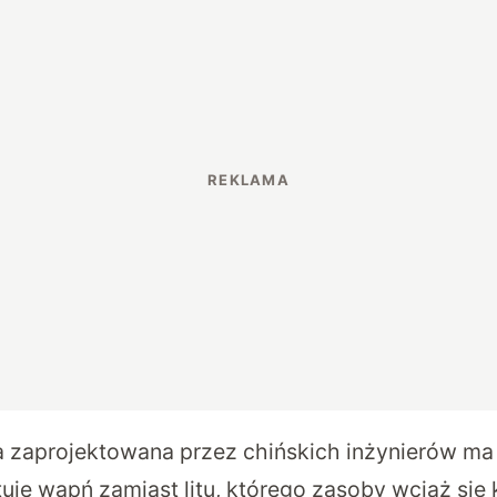
a zaprojektowana przez chińskich inżynierów m
uje wapń zamiast litu, którego zasoby wciąż się