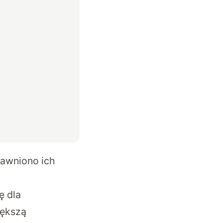
jawniono ich
ę dla
iększą