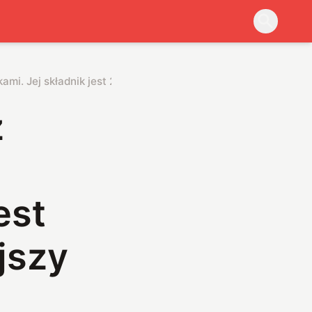
i. Jej składnik jest 2500 razy powszechniejszy od litu
z
est
jszy