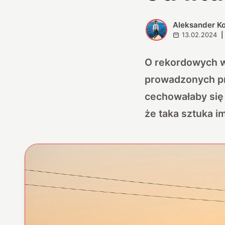
Aleksander K
A
13.02.2024
|
O rekordowych w
prowadzonych prz
cechowałaby się 
że taka sztuka im