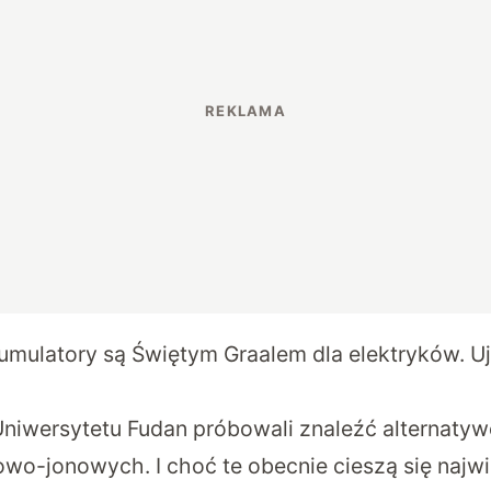
umulatory są Świętym Graalem dla elektryków. U
Uniwersytetu Fudan próbowali znaleźć alternatyw
owo-jonowych. I choć te obecnie cieszą się najw