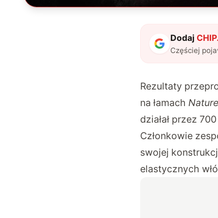
Dodaj
CHIP.
Częściej poj
Rezultaty przep
na łamach
Natur
działał przez 70
Członkowie zesp
swojej konstrukc
elastycznych włó