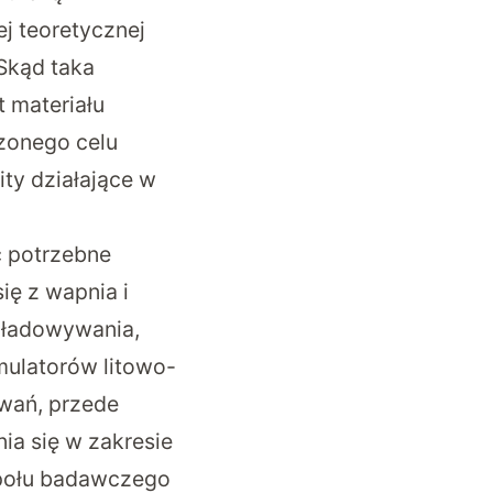
j teoretycznej
Skąd taka
 materiału
czonego celu
ity działające w
ć potrzebne
ię z wapnia i
ozładowywania,
mulatorów litowo-
owań, przede
ia się w zakresie
społu badawczego