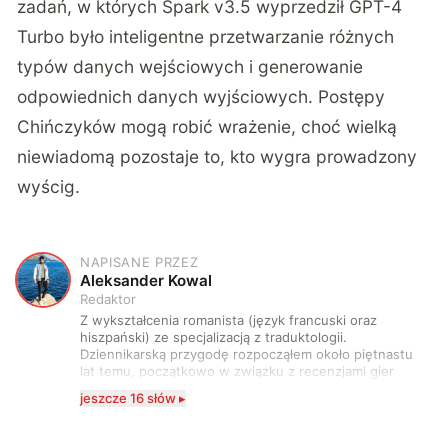
zadań, w których Spark v3.5 wyprzedził GPT-4
Turbo było inteligentne przetwarzanie różnych
typów danych wejściowych i generowanie
odpowiednich danych wyjściowych. Postępy
Chińczyków mogą robić wrażenie, choć wielką
niewiadomą pozostaje to, kto wygra prowadzony
wyścig.
NAPISANE PRZEZ
A
Aleksander Kowal
Redaktor
Z wykształcenia romanista (język francuski oraz
hiszpański) ze specjalizacją z traduktologii.
Dziennikarską przygodę rozpocząłem około piętnastu
lat temu, początkowo w związku z recenzjami gier
komputerowych i filmów. Obecnie publikuję
jeszcze 16 słów ▸
zdecydowanie częściej na tematy związane z nauką
oraz technologią. W wolnym czasie uwielbiam
podróżować, śledzić kinowe i książkowe nowości, a