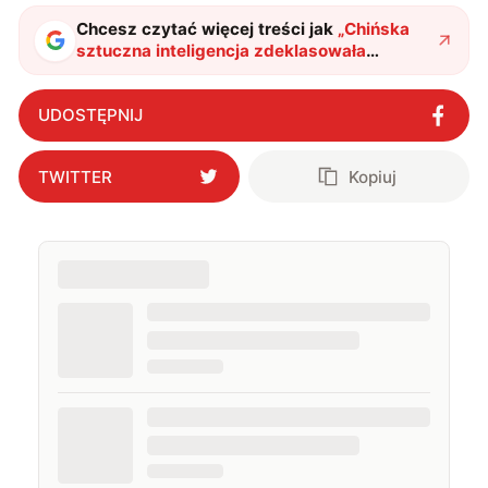
także uprawiać oraz oglądać sport.
Chcesz czytać więcej treści jak
„
Chińska
sztuczna inteligencja zdeklasowała
konkurencję. Oto aspekty, którymi się
wyróżnia
"
?
UDOSTĘPNIJ
TWITTER
Kopiuj