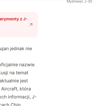
Myśliwiec J-35
erymenty z J-
ujan jednak nie
oficjalnie nazwie
usji na temat
ktualnie jest
ircraft, która
ch informacji, J-
wcach Chin