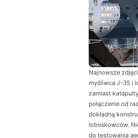
Najnowsze zdjęci
myśliwca J-35 i l
zamiast katapult
połączenie od ra
dokładną konstru
lotniskowców. Ni
do testowania ae