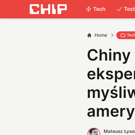
Tech
Tes
Home
Tec
Chiny
ekspe
myśli
amery
Mateusz Łyso
M