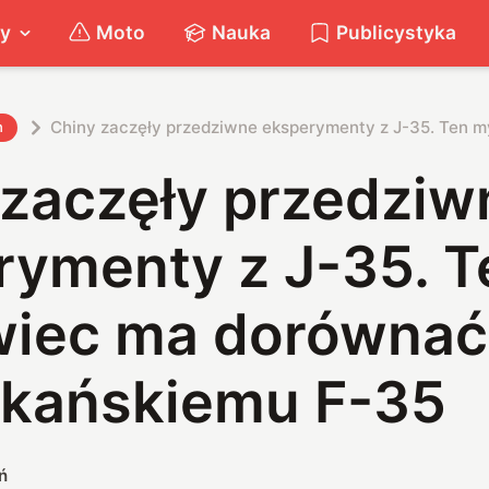
ty
Moto
Nauka
Publicystyka
Chiny zaczęły przedziwne eksperymenty z J-35. Ten 
h
 zaczęły przedziw
rymenty z J-35. T
wiec ma dorównać
kańskiemu F-35
ń