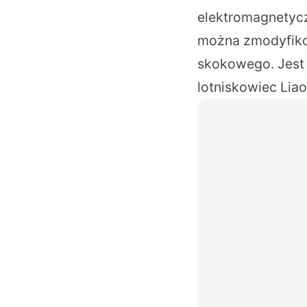
elektromagnetycz
można zmodyfikow
skokowego. Jest 
lotniskowiec Lia