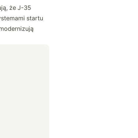
ją, że J-35
ystemami startu
zmodernizują