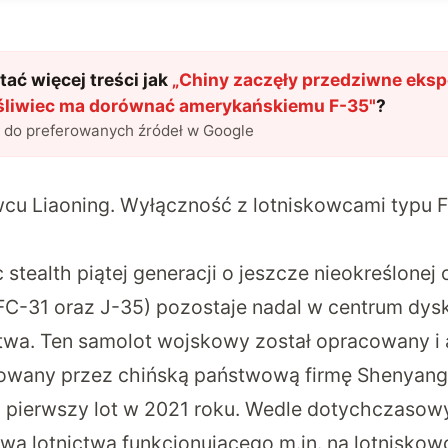
ać więcej treści jak
„
Chiny zaczęły przedziwne eksp
śliwiec ma dorównać amerykańskiemu F-35
"
?
l do preferowanych źródeł w Google
wcu Liaoning. Wyłączność z lotniskowcami typu F
 stealth piątej generacji o jeszcze nieokreślonej 
FC-31 oraz J-35
) pozostaje nadal w centrum dysk
ctwa. Ten samolot wojskowy został opracowany i a
towany przez chińską państwową firmę Shenyang A
o pierwszy lot w 2021 roku. Wedle dotychczasowy
wą lotnictwa funkcjonującego m.in. na lotnisko