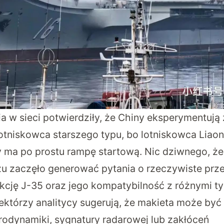
a w sieci potwierdziły, że Chiny eksperymentują
otniskowca starszego typu, bo lotniskowca Liaon
y ma po prostu rampę startową. Nic dziwnego, że
zu zaczęło generować pytania o rzeczywiste prze
kcję J-35 oraz jego kompatybilność z różnymi t
ektórzy analitycy
sugerują
, że makieta może by
rodynamiki, sygnatury radarowej lub zakłóceń