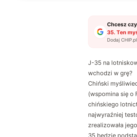
Chcesz czyt
35. Ten my
Dodaj CHIP.p
J-35 na lotnisko
wchodzi w grę?
Chiński myśliwiec
(
wspomina się o 
chińskiego lotni
najwyraźniej tes
zrealizowała jeg
35 będzie podsta