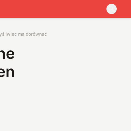
myśliwiec ma dorównać amerykańskiemu F-35
ne
en