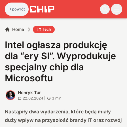
powrót
Home
Tech
Intel ogłasza produkcję
dla “ery SI”. Wyprodukuje
specjalny chip dla
Microsoftu
Henryk Tur
H
22.02.2024
|
3
min
Nastąpiły dwa wydarzenia, które będą miały
duży wpływ na przyszłość branży IT oraz rozwój