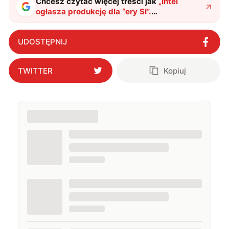
Chcesz czytać więcej treści jak
„
Intel
ogłasza produkcję dla “ery SI”.
Wyprodukuje specjalny chip dla
Microsoftu
"
?
UDOSTĘPNIJ
TWITTER
Kopiuj