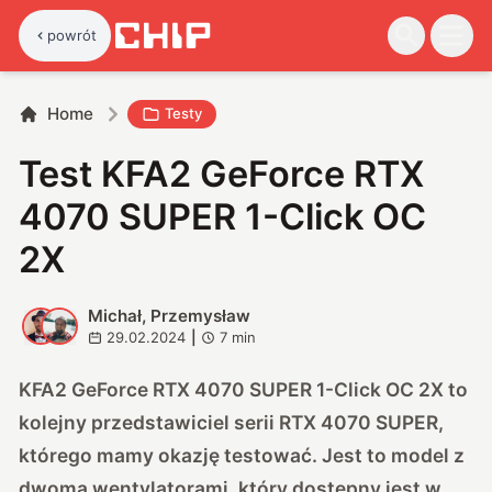
powrót
Home
Testy
Test KFA2 GeForce RTX
4070 SUPER 1-Click OC
2X
Michał, Przemysław
M
P
29.02.2024
|
7
min
KFA2 GeForce RTX 4070 SUPER 1-Click OC 2X to
kolejny przedstawiciel serii RTX 4070 SUPER,
którego mamy okazję testować. Jest to model z
dwoma wentylatorami, który dostępny jest w