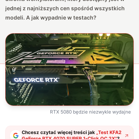
jednej z najniższych cen spośród wszystkich
modeli. A jak wypadnie w testach?
RTX 5080 będzie niezwykle wydajne
Chcesz czytać więcej treści jak
„
Test KFA2
GeForce RTX 4070 SUPER 1-Click OC 2X
"
?