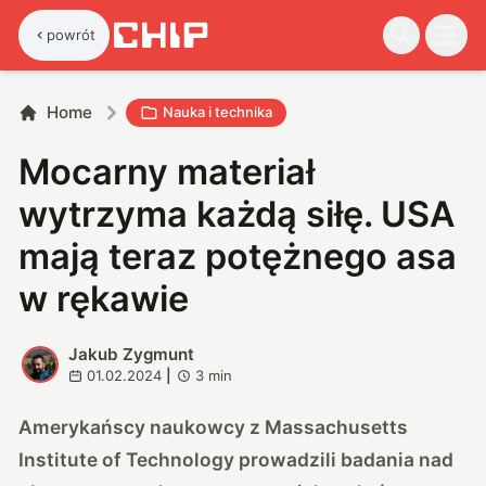
powrót
Home
Nauka i technika
Mocarny materiał
wytrzyma każdą siłę. USA
mają teraz potężnego asa
w rękawie
Jakub Zygmunt
J
01.02.2024
|
3
min
Amerykańscy naukowcy z Massachusetts
Institute of Technology prowadzili badania nad