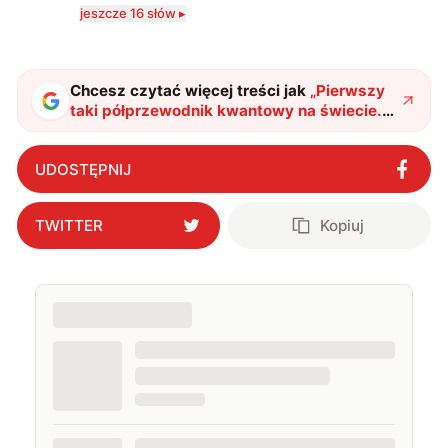
komputerowych i filmów. Obecnie publikuję
jeszcze 16 słów ▸
zdecydowanie częściej na tematy związane z nauką
oraz technologią. W wolnym czasie uwielbiam
podróżować, śledzić kinowe i książkowe nowości, a
także uprawiać oraz oglądać sport.
Chcesz czytać więcej treści jak
„
Pierwszy
taki półprzewodnik kwantowy na świecie.
Nasi sąsiedzi zaprojektowali wyjątkowe
urządzenie
"
?
UDOSTĘPNIJ
TWITTER
Kopiuj