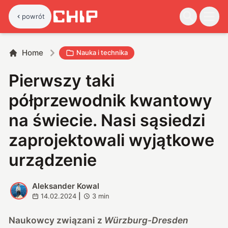
powrót
Home
Nauka i technika
Pierwszy taki
półprzewodnik kwantowy
na świecie. Nasi sąsiedzi
zaprojektowali wyjątkowe
urządzenie
Aleksander Kowal
A
14.02.2024
|
3
min
Naukowcy związani z
Würzburg-Dresden