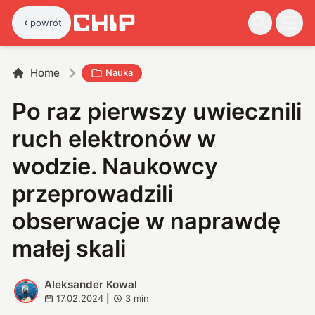
powrót
Home
Nauka
Po raz pierwszy uwiecznili
ruch elektronów w
wodzie. Naukowcy
przeprowadzili
obserwacje w naprawdę
małej skali
Aleksander Kowal
A
17.02.2024
|
3
min