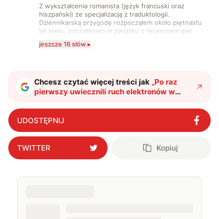
Z wykształcenia romanista (język francuski oraz
hiszpański) ze specjalizacją z traduktologii.
Dziennikarską przygodę rozpocząłem około piętnastu
lat temu, początkowo w związku z recenzjami gier
komputerowych i filmów. Obecnie publikuję
jeszcze 16 słów ▸
zdecydowanie częściej na tematy związane z nauką
oraz technologią. W wolnym czasie uwielbiam
podróżować, śledzić kinowe i książkowe nowości, a
także uprawiać oraz oglądać sport.
Chcesz czytać więcej treści jak
„
Po raz
pierwszy uwiecznili ruch elektronów w
wodzie. Naukowcy przeprowadzili
obserwacje w naprawdę małej skali
"
?
UDOSTĘPNIJ
TWITTER
Kopiuj