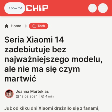
powrót
Home
Tech
Seria Xiaomi 14
zadebiutuje bez
najważniejszego modelu,
ale nie ma się czym
martwić
Joanna Marteklas
J
12.02.2024
|
4
min
Już od kilku dni Xiaomi drażniło się z fanami,