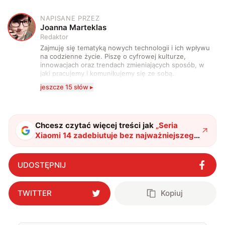
NAPISANE PRZEZ
J
Joanna Marteklas
Redaktor
Zajmuję się tematyką nowych technologii i ich wpływu
na codzienne życie. Piszę o cyfrowej kulturze,
innowacjach oraz trendach zmieniających sposób, w
jaki pracujemy i komunikujemy się ze sobą.
Szczególnie interesuje mnie relacja między rozwojem
jeszcze 15 słów ▸
technologii a współczesną popkulturą. W wolnych
chwilach zakopuję się w książkach i komiksach —
najczęściej w fantastyce i wuxia.
Chcesz czytać więcej treści jak
„
Seria
Xiaomi 14 zadebiutuje bez najważniejszego
modelu, ale nie ma się czym martwić
"
?
UDOSTĘPNIJ
TWITTER
Kopiuj