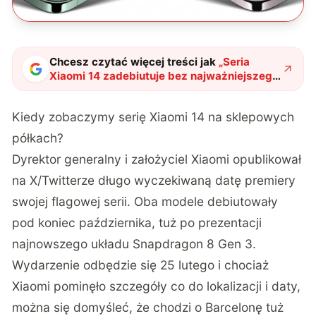
Chcesz czytać więcej treści jak
„
Seria
Xiaomi 14 zadebiutuje bez najważniejszego
modelu, ale nie ma się czym martwić
"
?
Kiedy zobaczymy serię Xiaomi 14 na sklepowych
półkach?
Dyrektor generalny i założyciel Xiaomi opublikował
na X/Twitterze długo wyczekiwaną datę premiery
swojej flagowej serii. Oba modele debiutowały
pod koniec października, tuż po prezentacji
najnowszego układu Snapdragon 8 Gen 3.
Wydarzenie odbędzie się 25 lutego i chociaż
Xiaomi pominęło szczegóły co do lokalizacji i daty,
można się domyśleć, że chodzi o Barcelonę tuż