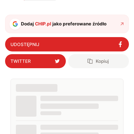
zdecydowanie częściej na tematy związane z nauką
oraz technologią. W wolnym czasie uwielbiam
podróżować, śledzić kinowe i książkowe nowości, a
także uprawiać oraz oglądać sport.
Dodaj
CHIP.pl
jako preferowane źródło
UDOSTĘPNIJ
TWITTER
Kopiuj