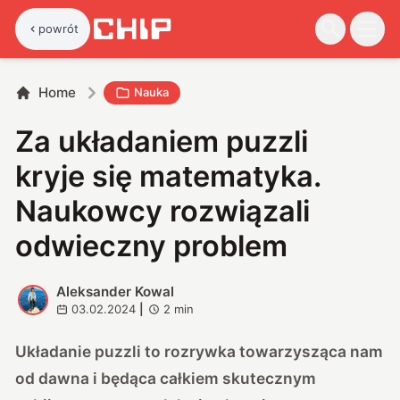
powrót
Home
Nauka
Za układaniem puzzli
kryje się matematyka.
Naukowcy rozwiązali
odwieczny problem
Aleksander Kowal
A
03.02.2024
|
2
min
Układanie puzzli to rozrywka towarzysząca nam
od dawna i będąca całkiem skutecznym