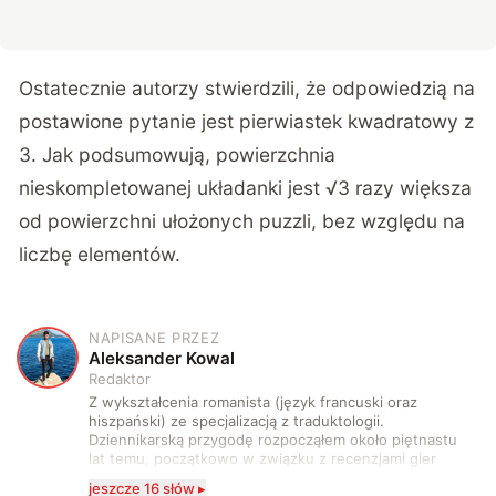
Ostatecznie autorzy stwierdzili, że odpowiedzią na
postawione pytanie jest pierwiastek kwadratowy z
3. Jak podsumowują, powierzchnia
nieskompletowanej układanki jest √3 razy większa
od powierzchni ułożonych puzzli, bez względu na
liczbę elementów.
NAPISANE PRZEZ
A
Aleksander Kowal
Redaktor
Z wykształcenia romanista (język francuski oraz
hiszpański) ze specjalizacją z traduktologii.
Dziennikarską przygodę rozpocząłem około piętnastu
lat temu, początkowo w związku z recenzjami gier
komputerowych i filmów. Obecnie publikuję
jeszcze 16 słów ▸