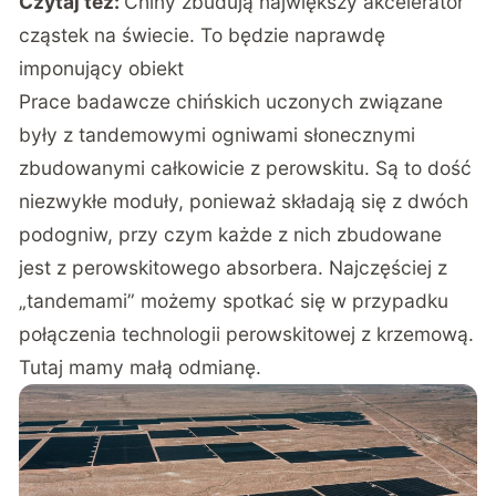
Czytaj też:
Chiny zbudują największy akcelerator
cząstek na świecie. To będzie naprawdę
imponujący obiekt
Prace badawcze chińskich uczonych związane
były z tandemowymi ogniwami słonecznymi
zbudowanymi całkowicie z perowskitu. Są to dość
niezwykłe moduły, ponieważ składają się z dwóch
podogniw, przy czym każde z nich zbudowane
jest z perowskitowego absorbera. Najczęściej z
„tandemami” możemy spotkać się w przypadku
połączenia technologii perowskitowej z krzemową.
Tutaj mamy małą odmianę.