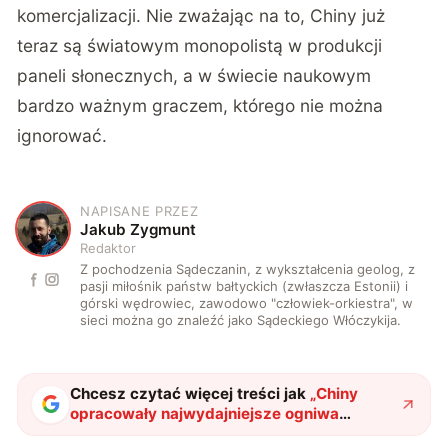
komercjalizacji. Nie zważając na to, Chiny już
teraz są światowym monopolistą w produkcji
paneli słonecznych, a w świecie naukowym
bardzo ważnym graczem, którego nie można
ignorować.
NAPISANE PRZEZ
J
Jakub Zygmunt
Redaktor
Z pochodzenia Sądeczanin, z wykształcenia geolog, z
pasji miłośnik państw bałtyckich (zwłaszcza Estonii) i
górski wędrowiec, zawodowo "człowiek-orkiestra", w
sieci można go znaleźć jako Sądeckiego Włóczykija.
Chcesz czytać więcej treści jak
„
Chiny
opracowały najwydajniejsze ogniwa
perowskitowe. Czy ktoś ich jeszcze pokona