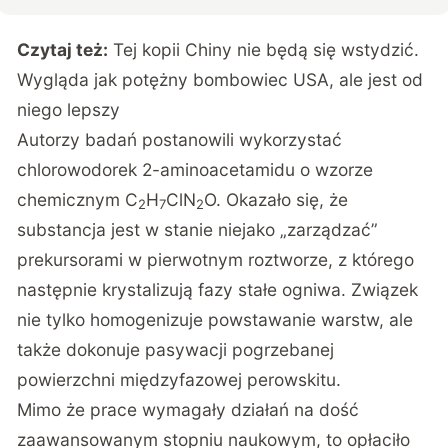
Czytaj też:
Tej kopii Chiny nie będą się wstydzić.
Wygląda jak potężny bombowiec USA, ale jest od
niego lepszy
Autorzy badań postanowili wykorzystać
chlorowodorek 2-aminoacetamidu o wzorze
chemicznym C
H
ClN
O. Okazało się, że
2
7
2
substancja jest w stanie niejako „zarządzać”
prekursorami w pierwotnym roztworze, z którego
następnie krystalizują fazy stałe ogniwa. Związek
nie tylko homogenizuje powstawanie warstw, ale
także dokonuje pasywacji pogrzebanej
powierzchni międzyfazowej perowskitu.
Mimo że prace wymagały działań na dość
zaawansowanym stopniu naukowym, to opłaciło