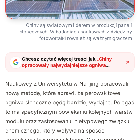
Chiny są światowym liderem w produkcji paneli
słonecznych. W badaniach naukowych z dziedziny
fotowoltaiki również są ważnym graczem
Chcesz czytać więcej treści jak
„
Chiny
opracowały najwydajniejsze ogniwa
perowskitowe. Czy ktoś ich jeszcze pokona
w fotowoltaicznej wojnie?
"
?
Naukowcy z Uniwersytetu w Nanjing opracowali
nową metodę, która sprawi, że perowskitowe
ogniwa słoneczne będą bardziej wydajne. Polegać
to ma specyficznym powlekaniu kolejnych warstw
modułu oraz zastosowaniu nietypowego związku
chemicznego, który wpływa na sposób
krystalizacji folii perowskitowej. O szczegółach