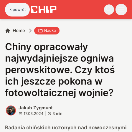
powrót
Home
Nauka
Chiny opracowały
najwydajniejsze ogniwa
perowskitowe. Czy ktoś
ich jeszcze pokona w
fotowoltaicznej wojnie?
Jakub Zygmunt
J
17.03.2024
|
3
min
Badania chińskich uczonych nad nowoczesnymi