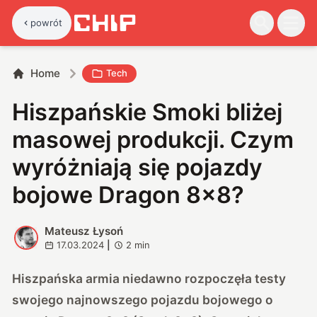
powrót
Home
Tech
Hiszpańskie Smoki bliżej
masowej produkcji. Czym
wyróżniają się pojazdy
bojowe Dragon 8×8?
Mateusz Łysoń
M
17.03.2024
|
2
min
Hiszpańska armia niedawno rozpoczęła testy
swojego najnowszego pojazdu bojowego o