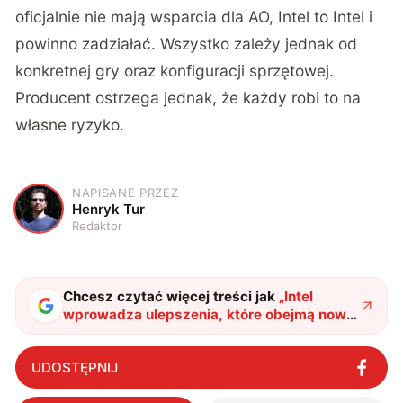
oficjalnie nie mają wsparcia dla AO, Intel to Intel i
powinno zadziałać. Wszystko zależy jednak od
konkretnej gry oraz konfiguracji sprzętowej.
Producent ostrzega jednak, że każdy robi to na
własne ryzyko.
NAPISANE PRZEZ
H
Henryk Tur
Redaktor
Chcesz czytać więcej treści jak
„
Intel
wprowadza ulepszenia, które obejmą nowe
i stare procesory. Gracze powinni być
zachwyceni
"
?
UDOSTĘPNIJ