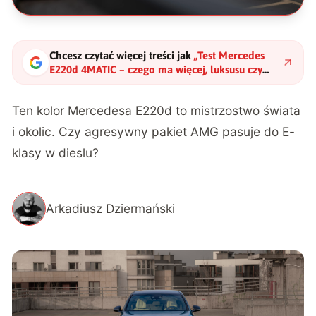
Chcesz czytać więcej treści jak
„
Test Mercedes
E220d 4MATIC – czego ma więcej, luksusu czy
technologii?
"
?
Ten kolor Mercedesa E220d to mistrzostwo świata
i okolic. Czy agresywny pakiet AMG pasuje do E-
klasy w dieslu?
Arkadiusz Dziermański