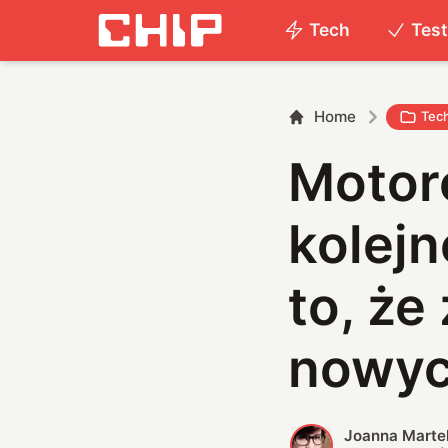
Tech
Tes
Home
Tec
Motoro
kolejn
to, że
nowyc
Joanna Marte
J