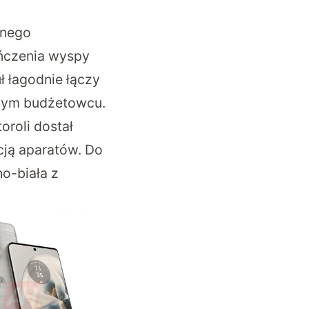
wnego
ńczenia wyspy
 łagodnie łączy
ącym budżetowcu.
roli dostał
cją aparatów. Do
no-biała z