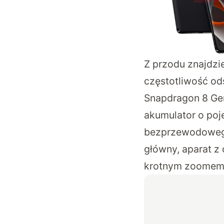
Z przodu
znajdz
częstotliwość od
Snapdragon 8 Gen
akumulator o po
bezprzewodowego
główny, aparat z
krotnym zoomem