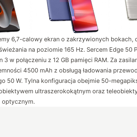
iemy
6,7-calowy ekran o zakrzywionych bokach, o
świeżania na poziomie 165 Hz. Sercem Edge 50 P
 3 w połączeniu z 12 GB pamięci RAM. Za zasila
jemności 4500 mAh z obsługą ładowania przewo
 50 W. Tylna konfiguracja obejmie 50-megapik
 obiektywem ultraszerokokątnym oraz teleobiek
 optycznym.