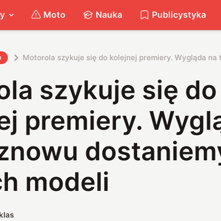
ty
Moto
Nauka
Publicystyka
Motorola szykuje się do kolejnej premiery. Wygląda na
h
la szykuje się do
ej premiery. Wygl
 znowu dostaniemy
h modeli
klas