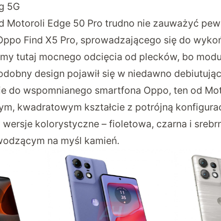
g 5G
d Motoroli Edge 50 Pro trudno nie zauważyć pe
Oppo Find X5 Pro, sprowadzającego się do wyko
my tutaj mocnego odcięcia od plecków, bo moduł
odobny design pojawił się w niedawno debiutuj
e do wspomnianego smartfona Oppo, ten od Moto
ym, kwadratowym kształcie z potrójną konfigura
wersje kolorystyczne – fioletowa, czarna i srebr
wodzącym na myśl kamień.