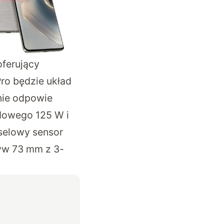
ferujący
ro będzie układ
nie odpowie
dowego 125 W i
selowy sensor
tyw 73 mm z 3-