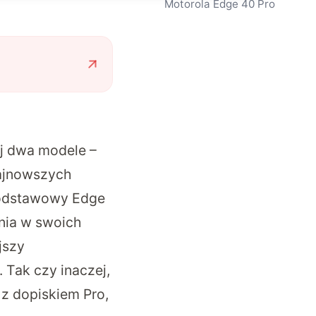
Motorola Edge 40 Pro
j dwa modele –
najnowszych
podstawowy Edge
ania w swoich
jszy
. Tak czy inaczej,
 z dopiskiem Pro,