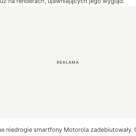
 już na
renderach
, ujawniających jego wygląd.
ne niedrogie smartfony Motorola zadebiutowały.