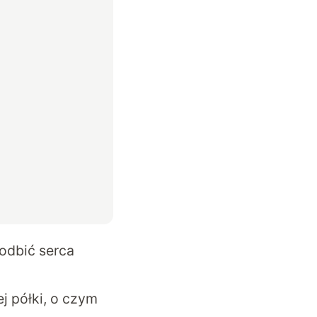
podbić serca
j półki, o czym