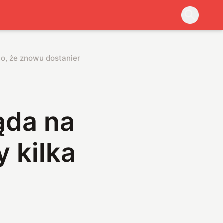
 to, że znowu dostaniemy kilka nowych modeli
ąda na
 kilka