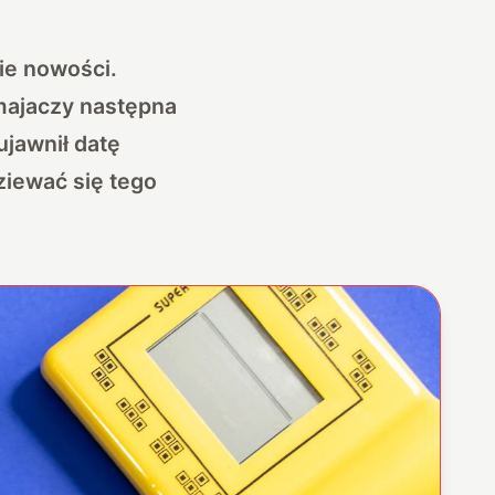
ie nowości.
majaczy następna
ujawnił datę
ziewać się tego