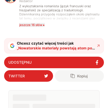
Redaktor
Z wykształcenia romanista (język francuski oraz
hiszpański) ze specjalizacją z traduktologii.
Dziennikarską przygodę rozpocząłem około piętnastu
lat temu, początkowo w związku z recenzjami gier
komputerowych i filmów. Obecnie publikuję
jeszcze 16 słów ▸
zdecydowanie częściej na tematy związane z nauką
oraz technologią. W wolnym czasie uwielbiam
podróżować, śledzić kinowe i książkowe nowości, a
także uprawiać oraz oglądać sport.
Chcesz czytać więcej treści jak
„
Nowatorskie materiały powstają atom po
atomie. Tych kwantowych klocków LEGO
nie układa człowiek
"
?
UDOSTĘPNIJ
TWITTER
Kopiuj