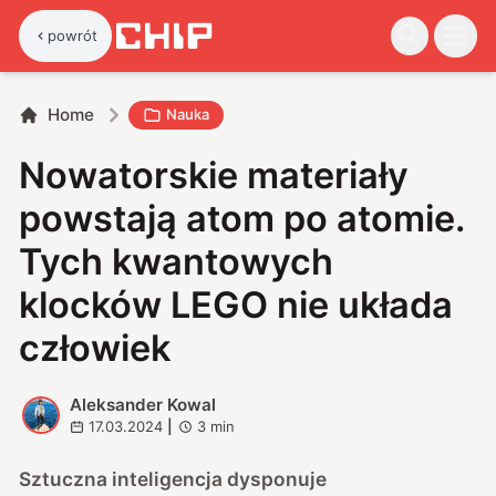
powrót
Home
Nauka
Nowatorskie materiały
powstają atom po atomie.
Tych kwantowych
klocków LEGO nie układa
człowiek
Aleksander Kowal
A
17.03.2024
|
3
min
Sztuczna inteligencja dysponuje