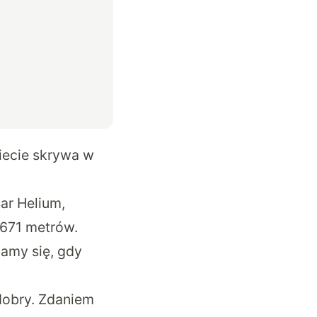
iecie skrywa w
sar Helium
,
 671 metrów.
namy się, gdy
 dobry. Zdaniem