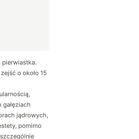
 pierwiastka.
 zejść o około 15
larnością,
 gałęziach
orach jądrowych,
estety, pomimo
 szczególnie