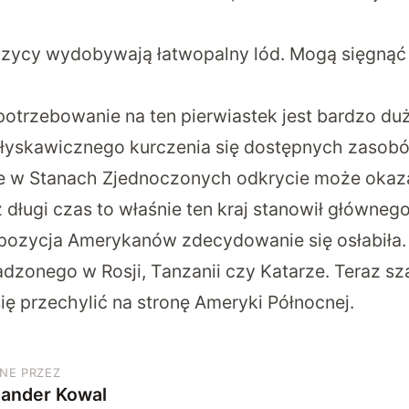
zycy wydobywają łatwopalny lód. Mogą sięgnąć
otrzebowanie na ten pierwiastek jest bardzo duże
łyskawicznego kurczenia się dostępnych zasobó
e w Stanach Zjednoczonych odkrycie może okaz
z długi czas to właśnie ten kraj stanowił główneg
t pozycja Amerykanów zdecydowanie się osłabiła.
zonego w Rosji, Tanzanii czy Katarze. Teraz sz
ę przechylić na stronę Ameryki Północnej.
NE PRZEZ
sander Kowal