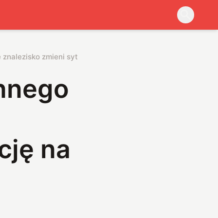
znalezisko zmieni sytuację na świecie
nnego
cję na