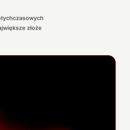
 dotychczasowych
ajwiększe złoże