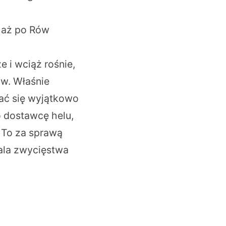
 aż po Rów
 i wciąż rośnie,
w. Właśnie
ać się wyjątkowo
o dostawcę helu,
 To za sprawą
ala zwycięstwa