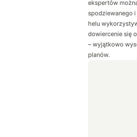
ekspertów można
spodziewanego i 
helu wykorzysty
dowiercenie się 
– wyjątkowo wyso
planów.