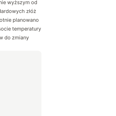
nie wyższym od
ndardowych złóż
otnie planowano
socie temperatury
ów do zmiany