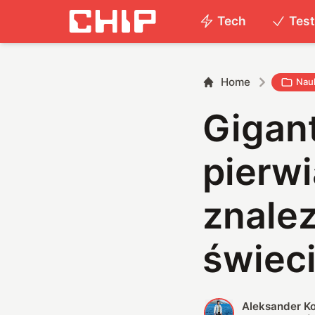
Tech
Tes
Home
Nau
Gigan
pierw
znalez
świec
Aleksander K
A