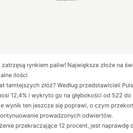
 zatrzęsą rynkiem paliw! Największe złoże na św
lne ilości
t tamtejszych złóż? Według przedstawicieli
Pul
nosi 12,4% i wykryto go na głębokości od 522 do
e wynik ten jeszcze się poprawi, o czym przeko
kontynuowanie prowadzonych odwiertów.
tężenie przekraczające 12 procent, jest naprawdę