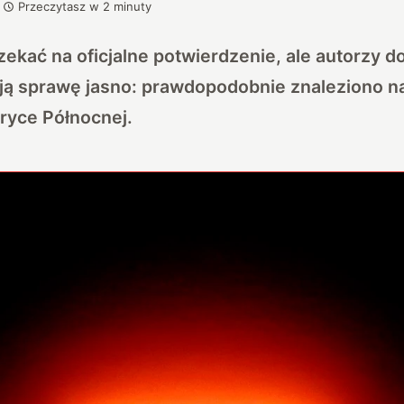
Przeczytasz w
2
minuty
ekać na oficjalne potwierdzenie, ale autorzy
ają sprawę jasno: prawdopodobnie znaleziono n
ryce Północnej.