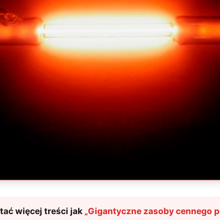
ać więcej treści jak
„
Gigantyczne zasoby cennego pi