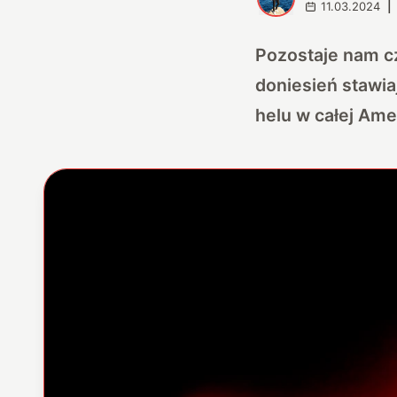
11.03.2024
|
Pozostaje nam cz
doniesień stawi
helu w całej Ame