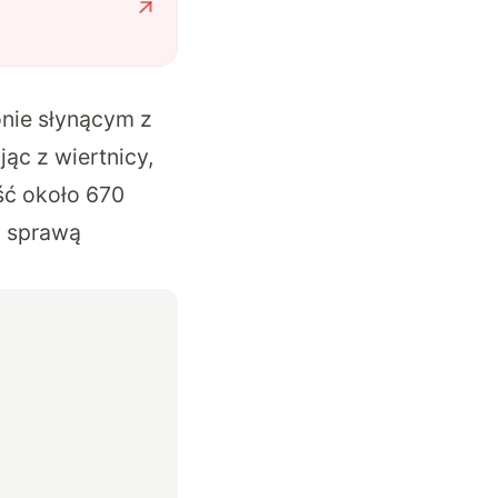
nie słynącym z
ąc z wiertnicy,
ść około 670
a sprawą