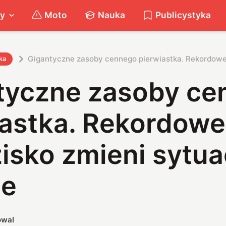
ty
Moto
Nauka
Publicystyka
Gigantyczne zasoby cennego pierwiastka. Rekordowe 
ka
tyczne zasoby ce
iastka. Rekordowe
isko zmieni sytua
ie
owal