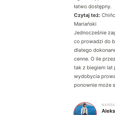
łatwo dostępny.
Czytaj też:
Chińc
Mariański
Jednocześnie zap
co prowadzi do b
dlatego dokonan
cenne. O ile prze
tak z biegiem la
wydobycia prowad
ponownie może si
NAPISA
Alek
A