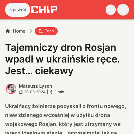
powrót
Home
Tech
Tajemniczy dron Rosjan
wpadł w ukraińskie ręce.
Jest… ciekawy
Mateusz Łysoń
M
28.03.2024
|
1
min
Ukraińscy żołnierze pozyskali z frontu nowego,
niewidzianego wcześniej w użytku drona
wojskowego Rosjan, który jest utrzymany we
wręcz idealnym stanie… przynajmniej jak na