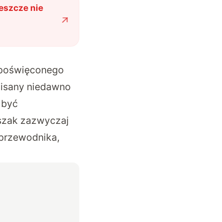
eszcze nie
 poświęconego
pisany niedawno
 być
szak zazwyczaj
przewodnika,