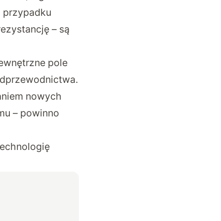
o przypadku
zystancję – są
ewnętrzne pole
adprzewodnictwa.
raniem nowych
zmu – powinno
technologię