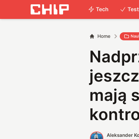
Tech
Tes
Home
Nau
Nadpr
jeszcz
mają 
kontr
Aleksander K
A