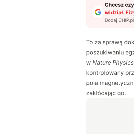
Chcesz czyt
widział. Fi
Dodaj CHIP.p
To za sprawą do
poszukiwaniu eg
w
Nature Physics
kontrolowany prz
pola magnetyczn
zakłócając go.