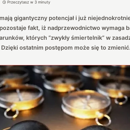
Przeczytasz w
3
minuty
ają gigantyczny potencjał i już niejednokrotni
pozostaje fakt, iż nadprzewodnictwo wymaga 
runków, których “zwykły śmiertelnik” w zasadzi
 Dzięki ostatnim postępom może się to zmienić