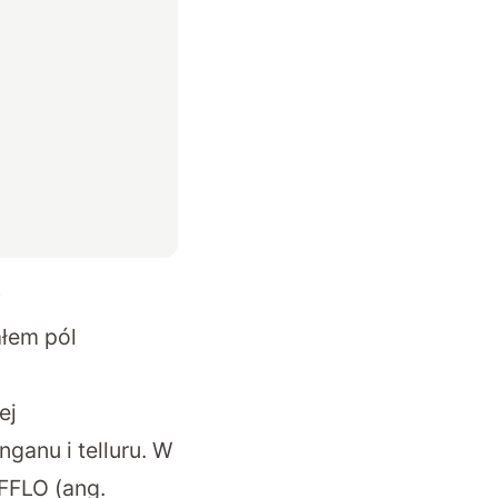
w
ałem pól
ej
ganu i telluru. W
FFLO (ang.