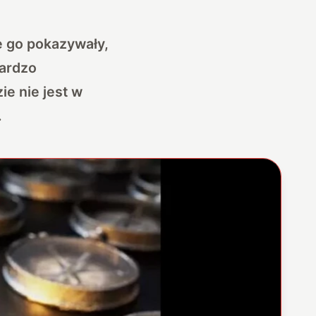
e go pokazywały,
bardzo
e nie jest w
.