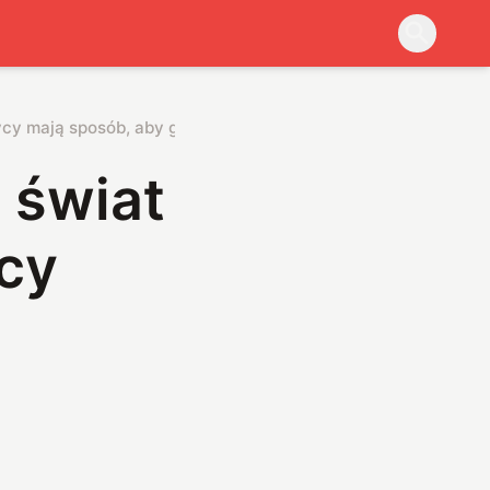
zycy mają sposób, aby go kontrolować
 świat
ycy