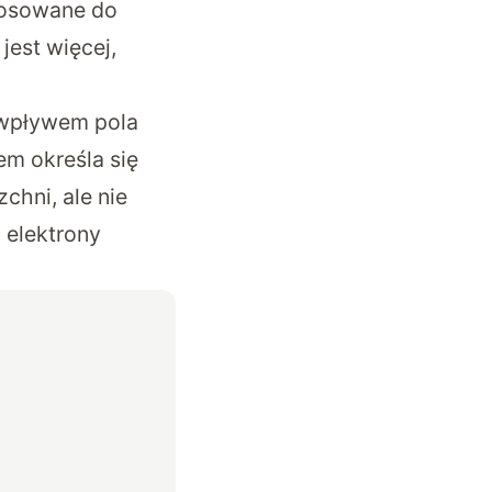
stosowane do
est więcej,
 wpływem pola
em określa się
hni, ale nie
 elektrony