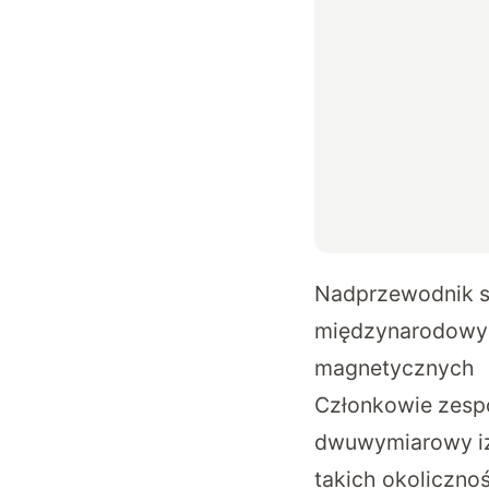
Nadprzewodnik 
międzynarodowy p
magnetycznych
Członkowie zespo
dwuwymiarowy izo
takich okoliczno