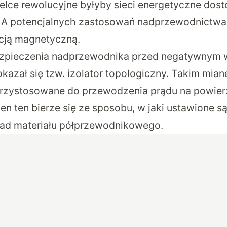
ielce rewolucyjne byłyby sieci energetyczne do
. A potencjalnych zastosowań nadprzewodnictwa j
acją magnetyczną.
zpieczenia nadprzewodnika przed negatywnym
azał się tzw. izolator topologiczny. Takim mian
rzystosowane do przewodzenia prądu na powierzc
n ten bierze się ze sposobu, w jaki ustawione są
ad materiału półprzewodnikowego.