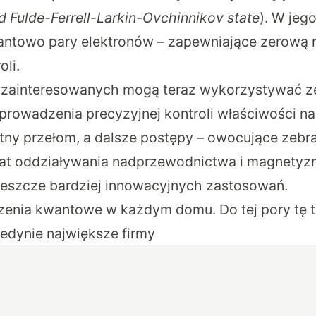
d Fulde-Ferrell-Larkin-Ovchinnikov state
). W jeg
towo pary elektronów – zapewniające zerową re
oli.
zainteresowanych mogą teraz wykorzystywać z
rowadzenia precyzyjnej kontroli właściwości n
stny przełom, a dalsze postępy – owocujące zeb
mat oddziaływania nadprzewodnictwa i magnety
eszcze bardziej innowacyjnych zastosowań.
zenia kwantowe w każdym domu. Do tej pory tę 
edynie największe firmy