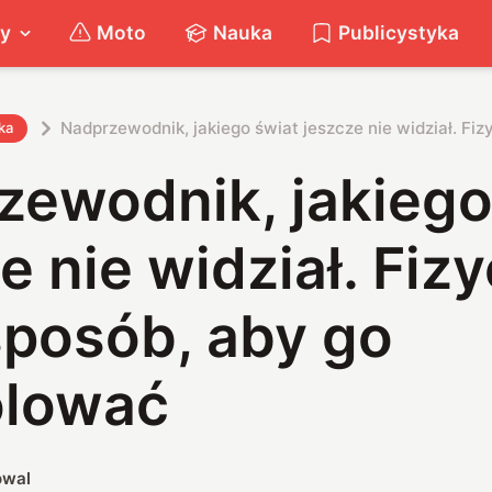
ty
Moto
Nauka
Publicystyka
Nadprzewodnik, jakiego świat jeszcze nie widział. Fi
ka
zewodnik, jakiego
e nie widział. Fiz
sposób, aby go
olować
owal