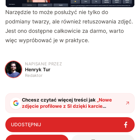
Narzędzie to może posłużyć nie tylko do
podmiany twarzy, ale również retuszowania zdjęć.
Jest ono dostępne całkowicie za darmo, warto
więc wypróbować je w praktyce.
NAPISANE PRZEZ
H
Henryk Tur
Redaktor
Chcesz czytać więcej treści jak
„
Nowe
zdjęcie profilowe z SI dzięki karcie
Gainward. Producent pokazuje, jak szybko
je wykonać
"
?
UDOSTĘPNIJ