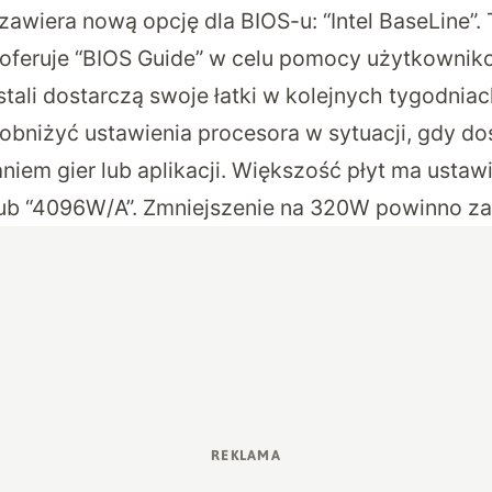
 zawiera nową opcję dla BIOS-u: “Intel BaseLine”.
I oferuje “BIOS Guide” w celu pomocy użytkownik
stali dostarczą swoje łatki w kolejnych tygodniac
 obniżyć ustawienia procesora w sytuacji, gdy d
niem gier lub aplikacji. Większość płyt ma usta
ub “4096W/A”. Zmniejszenie na 320W powinno za