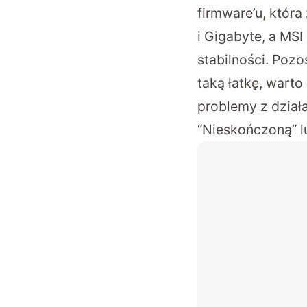
firmware’u, która
i Gigabyte, a MS
stabilności. Pozo
taką łatkę, warto
problemy z działa
“Nieskończoną” l