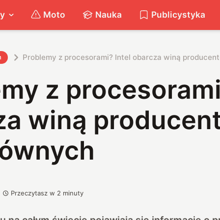
ty
Moto
Nauka
Publicystyka
Problemy z procesorami? Intel obarcza winą producen
h
my z procesorami?
za winą producen
głównych
Przeczytasz w
2
minuty
u na całym świecie pojawiają się informacje o 