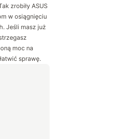
 Tak zrobiły ASUS
om w osiągnięciu
h. Jeśli masz już
ostrzegasz
wioną moc na
łatwić sprawę.