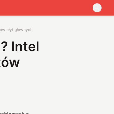
tów płyt głównych
 Intel
tów
problemach z