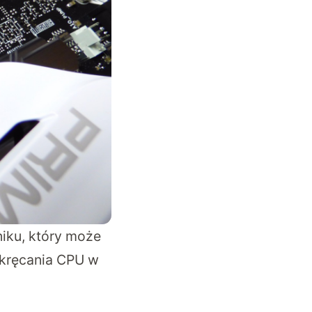
iku, który może
dkręcania CPU w