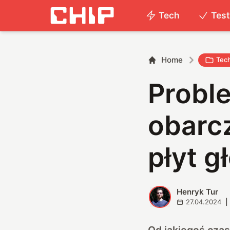
Tech
Tes
Home
Tec
Proble
obarc
płyt 
Henryk Tur
H
27.04.2024
|
Od jakiegoś czas