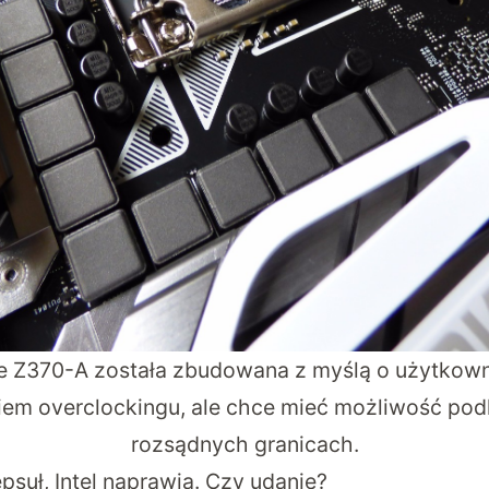
me Z370-A została zbudowana z myślą o użytkown
ykiem overclockingu, ale chce mieć możliwość po
rozsądnych granicach.
epsuł, Intel naprawia. Czy udanie?