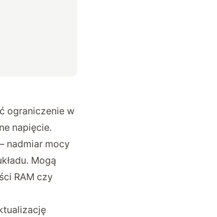
ić ograniczenie w
ne napięcie.
 – nadmiar mocy
 układu. Mogą
ości RAM czy
tualizację