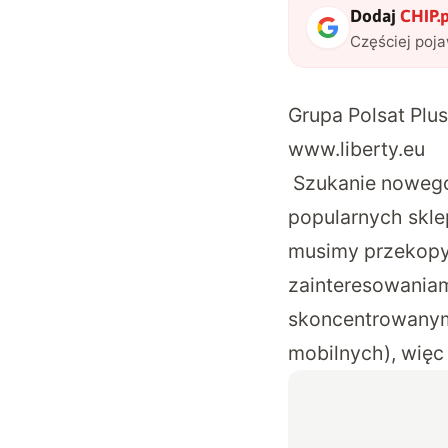
Dodaj
CHIP.p
Częściej poj
Grupa Polsat Plu
www.liberty.eu
Szukanie nowego
popularnych skle
musimy przekopyw
zainteresowaniami
skoncentrowanym 
mobilnych), więc 