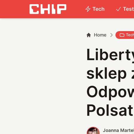
Tech
Tes
Home
Tec
Libert
sklep 
Odpow
Polsat
Joanna Marte
J