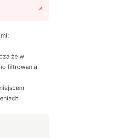
ami:
cza że w
o filtrowania
i
 miejscem
zeniach