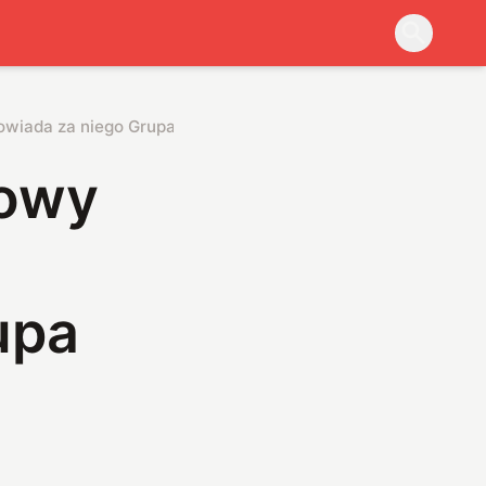
owiada za niego Grupa Polsat Plus
nowy
upa