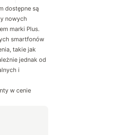
ym dostępne są
nży nowych
rem marki Plus.
wych smartfonów
ia, takie jak
ależnie jednak od
lnych i
nty w cenie