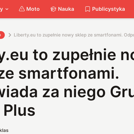
ty
Moto
Nauka
Publicystyka
Liberty.eu to zupełnie nowy sklep ze smartfonami. Odp
h
y.eu to zupełnie 
ze smartfonami.
iada za niego Gr
 Plus
klas