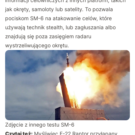
informacji celowniczych z innych platform, takich
jak okręty, samoloty lub satelity. To pozwala
pociskom SM-6 na atakowanie celów, które
używają technik stealth, lub zagłuszania albo
znajdują się poza zasięgiem radaru
wystrzeliwującego okrętu.
Zdjęcie z innego testu SM-6
Czytaj też:
Myśliwiec F-22 Raptor przyłapany.