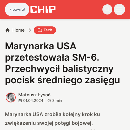
powrót
Home
Tech
Marynarka USA
przetestowała SM-6.
Przechwycił balistyczny
pocisk średniego zasięgu
Mateusz Łysoń
M
01.04.2024
|
3
min
Marynarka USA zrobiła kolejny krok ku
zwiększeniu swojej potęgi bojowej,