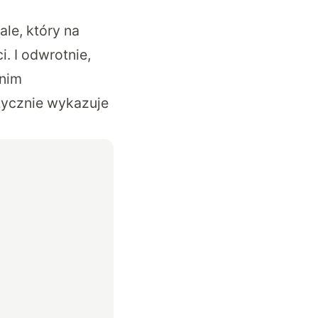
le, który na
. I odwrotnie,
tnim
tycznie wykazuje