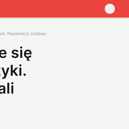
izyki. Naukowcy zaobserwowali jego zachowanie
e się
yki.
li