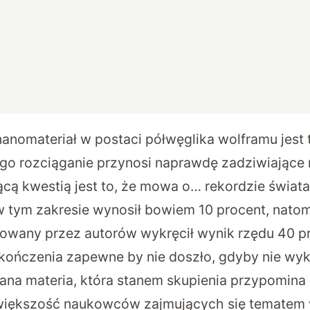
omateriał w postaci półwęglika wolframu jest 
ego rozciąganie przynosi naprawdę zadziwiające 
ącą kwestią jest to, że mowa o… rekordzie świa
w tym zakresie wynosił bowiem 10 procent, natom
towany przez autorów wykręcił wynik rzędu 40 pr
ończenia zapewne by nie doszło, gdyby nie wyk
ana materia, która stanem skupienia przypomina 
y większość naukowców zajmujących się tematem