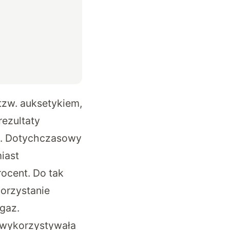
tzw. auksetykiem,
rezultaty
ta. Dotychczasowy
iast
ocent. Do tak
orzystanie
gaz.
 wykorzystywała