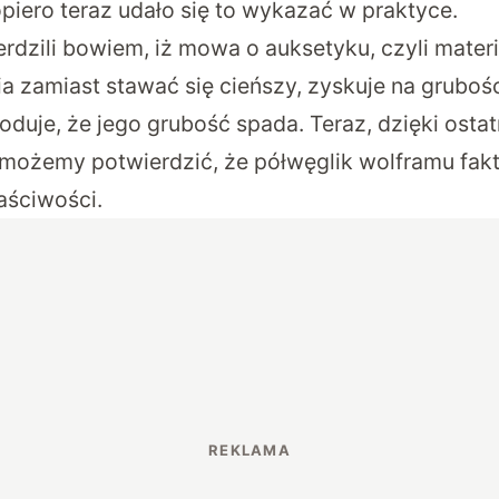
opiero teraz udało się to wykazać w praktyce.
dzili bowiem, iż mowa o auksetyku, czyli materia
a zamiast stawać się cieńszy, zyskuje na grubości
duje, że jego grubość spada. Teraz, dzięki osta
możemy potwierdzić, że półwęglik wolframu fak
aściwości.