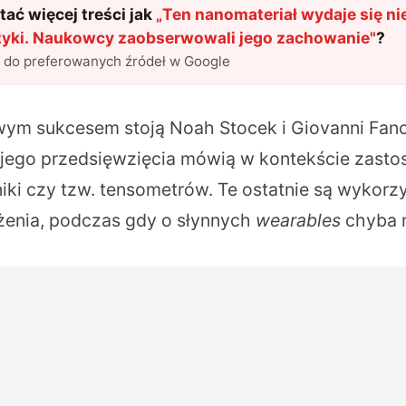
ać więcej treści jak
„
Ten nanomateriał wydaje się n
zyki. Naukowcy zaobserwowali jego zachowanie
"
?
l do preferowanych źródeł w Google
wym sukcesem stoją Noah Stocek i Giovanni Fanch
jego przedsięwzięcia mówią w kontekście zasto
niki czy tzw. tensometrów. Te ostatnie są wykor
żenia, podczas gdy o słynnych
wearables
chyba n