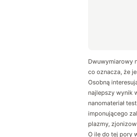
Dwuwymiarowy nan
co oznacza, że j
Osobną interesuj
najlepszy wynik 
nanomateriał tes
imponującego zak
plazmy, zjonizow
O ile do tej por