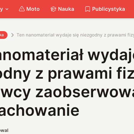
ty
Moto
Nauka
Publicystyka
Ten nanomateriał wydaje się niezgodny z prawami f
ka
nomateriał wydaj
dny z prawami fiz
wcy zaobserwowa
zachowanie
owal