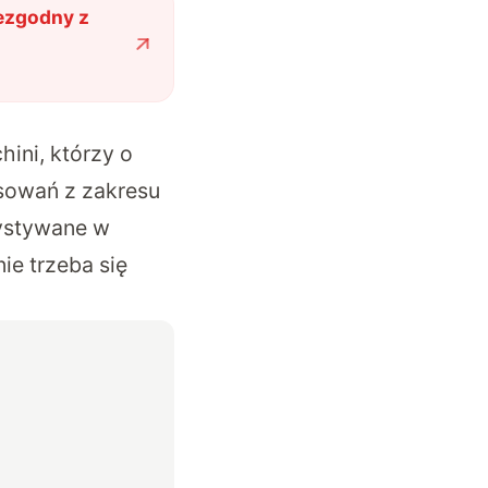
iezgodny z
ini, którzy o
sowań z zakresu
zystywane w
ie trzeba się