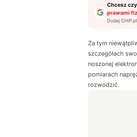
Chcesz czyt
prawami fi
Dodaj CHIP.p
Za tym niewątpli
szczegółach swo
noszonej elektro
pomiarach naprę
rozwodzić.