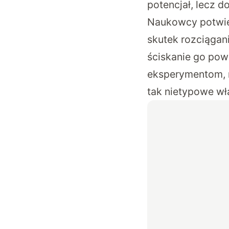
potencjał, lecz d
Naukowcy potwier
skutek rozciągani
ściskanie go powo
eksperymentom, 
tak nietypowe wł