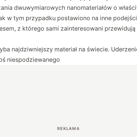
zania dwuwymiarowych nanomateriałów o właśc
ak w tym przypadku postawiono na inne podejś
esem, z którego sami zainteresowani przewidują 
yba najdziwniejszy materiał na świecie. Uderzeni
 coś niespodziewanego