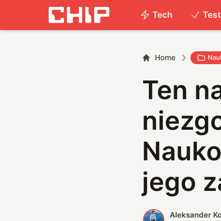
Tech
Tes
Home
Nau
Ten na
niezgo
Nauko
jego 
Aleksander K
A