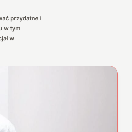
ać przydatne i
pu w tym
jał w