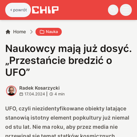
powrót
Home
Nauka
Naukowcy mają już dosyć.
„Przestańcie bredzić o
UFO”
Radek Kosarzycki
R
17.04.2024
|
4
min
UFO, czyli niezidentyfikowane obiekty latające
stanowią istotny element popkultury już niemal
od stu lat. Nie ma roku, aby przez media nie
przewinął się temat statków kosmicznych,