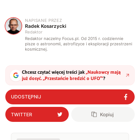
NAPISANE PRZEZ
R
Radek Kosarzycki
Redaktor
Redaktor naczelny Focus.pl. Od 2015 r. codziennie
pisze o astronomii, astrofizyce i eksploracji przestrzeni
kosmicznej.
Chcesz czytać więcej treści jak
„
Naukowcy mają
już dosyć. „Przestańcie bredzić o UFO”
"
?
UDOSTĘPNIJ
TWITTER
Kopiuj