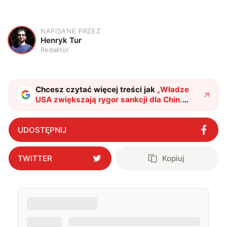
NAPISANE PRZEZ
H
Henryk Tur
Redaktor
Chcesz czytać więcej treści jak
„
Władze
USA zwiększają rygor sankcji dla Chin.
Nvidia będzie niepocieszona
"
?
UDOSTĘPNIJ
TWITTER
Kopiuj