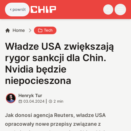
powrót
Home
Tech
Władze USA zwiększają
rygor sankcji dla Chin.
Nvidia będzie
niepocieszona
Henryk Tur
H
03.04.2024
|
2
min
Jak donosi agencja Reuters, władze USA
opracowały nowe przepisy związane z