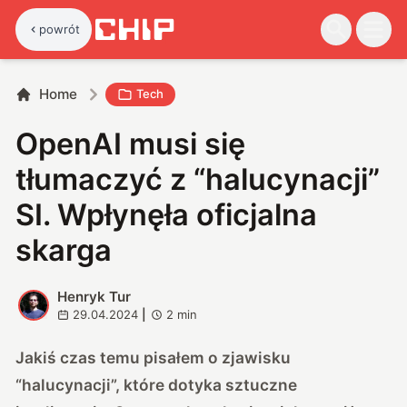
powrót
Home
Tech
OpenAI musi się
tłumaczyć z “halucynacji”
SI. Wpłynęła oficjalna
skarga
Henryk Tur
H
29.04.2024
|
2
min
Jakiś czas temu pisałem o zjawisku
“halucynacji”, które dotyka sztuczne