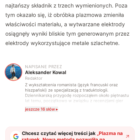
najtańszy składnik z trzech wymienionych. Poza
tym okazało się, iż obróbka plazmowa zmieniła
właściwości materiału, a wytwarzane elektrody
osiągnęły wyniki bliskie tym generowanym przez
elektrody wykorzystujące metale szlachetne.
NAPISANE PRZEZ
A
Aleksander Kowal
Redaktor
Z wykształcenia romanista (język francuski oraz
hiszpański) ze specjalizacją z traduktologii.
Dziennikarską przygodę rozpocząłem około piętnastu
lat temu, początkowo w związku z recenzjami gier
komputerowych i filmów. Obecnie publikuję
jeszcze 16 słów ▸
zdecydowanie częściej na tematy związane z nauką
oraz technologią. W wolnym czasie uwielbiam
podróżować, śledzić kinowe i książkowe nowości, a
także uprawiać oraz oglądać sport.
Chcesz czytać więcej treści jak
„
Plazma na
ratunek. Nowa metoda pozwoliła na