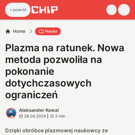
powrót
Home
Nauka
Plazma na ratunek. Nowa
metoda pozwoliła na
pokonanie
dotychczasowych
ograniczeń
Aleksander Kowal
A
28.04.2024
|
2
min
Dzięki obróbce plazmowej naukowcy ze