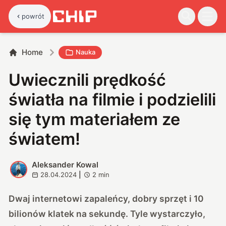
powrót
Home
Nauka
Uwiecznili prędkość
światła na filmie i podzielili
się tym materiałem ze
światem!
Aleksander Kowal
A
28.04.2024
|
2
min
Dwaj internetowi zapaleńcy, dobry sprzęt i 10
bilionów klatek na sekundę. Tyle wystarczyło,