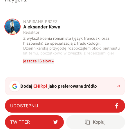
NAPISANE PRZEZ
A
Aleksander Kowal
Redaktor
Z wykształcenia romanista (język francuski oraz
hiszpański) ze specjalizacją z traduktologii.
Dziennikarską przygodę rozpocząłem około piętnastu
lat temu, początkowo w związku z recenzjami gier
komputerowych i filmów. Obecnie publikuję
jeszcze 16 słów ▸
zdecydowanie częściej na tematy związane z nauką
oraz technologią. W wolnym czasie uwielbiam
podróżować, śledzić kinowe i książkowe nowości, a
także uprawiać oraz oglądać sport.
Dodaj
CHIP.pl
jako preferowane źródło
UDOSTĘPNIJ
TWITTER
Kopiuj